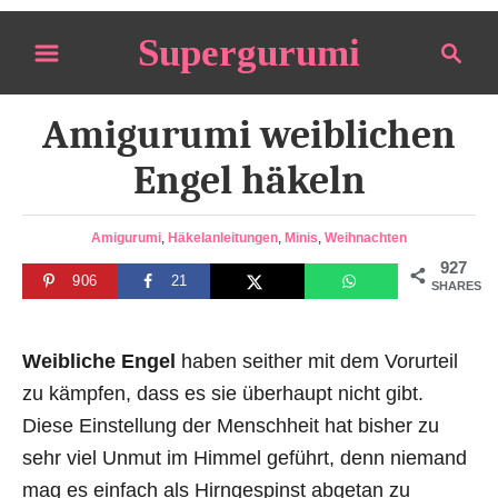
S
Supergurumi
S
k
e
i
a
p
Amigurumi weiblichen
r
t
c
Engel häkeln
o
h
C
C
Amigurumi
,
Häkelanleitungen
,
Minis
,
Weihnachten
o
a
927
n
906
21
t
SHARES
e
t
g
e
o
Weibliche Engel
haben seither mit dem Vorurteil
n
r
zu kämpfen, dass es sie überhaupt nicht gibt.
i
t
Diese Einstellung der Menschheit hat bisher zu
e
s
sehr viel Unmut im Himmel geführt, denn niemand
mag es einfach als Hirngespinst abgetan zu