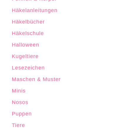
k
d
Häkelanleitungen
e
a
l
t
Häkelbücher
n
i
Häkelschule
–
o
Halloween
F
n
o
C
Kugeltiere
u
h
Lesezeichen
n
a
Maschen & Muster
d
i
a
n
Minis
t
Nosos
i
o
Puppen
n
Tiere
C