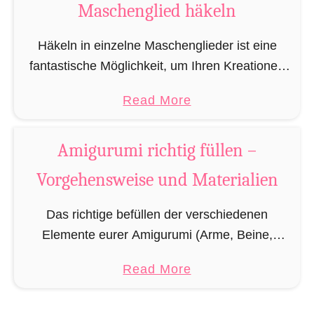
Maschenglied häkeln
Häkeln in einzelne Maschenglieder ist eine
fantastische Möglichkeit, um Ihren Kreationen
deutlichere Konturen zu geben, Bereiche
a
Read More
abzugrenzen oder um nachträglich an fertigen
b
Häkelstücken weitere Elemente anzuhäkeln.
o
Amigurumi richtig füllen –
Das vordere und hintere …
u
Vorgehensweise und Materialien
t
I
Das richtige befüllen der verschiedenen
n
Elemente eurer Amigurumi (Arme, Beine,
v
Körper, etc.) ist wichtiger als man denkt, denn
o
a
Read More
die Füllung bringt das gehäkelte erst in Form.
r
b
Synthetische Füllwatte die meist …
d
o