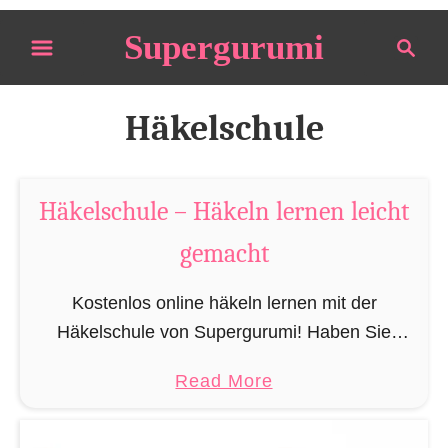
S
Supergurumi
S
k
e
i
a
p
r
Häkelschule
t
c
o
h
C
Häkelschule – Häkeln lernen leicht
o
gemacht
n
t
Kostenlos online häkeln lernen mit der
e
Häkelschule von Supergurumi! Haben Sie
n
schon mal ein schönes Häkelkleidungsstück
t
a
Read More
oder ein tolles gehäkeltes Accessoir gesehen,
b
wie einen Schal oder eine Mütze? Oder mögen
o