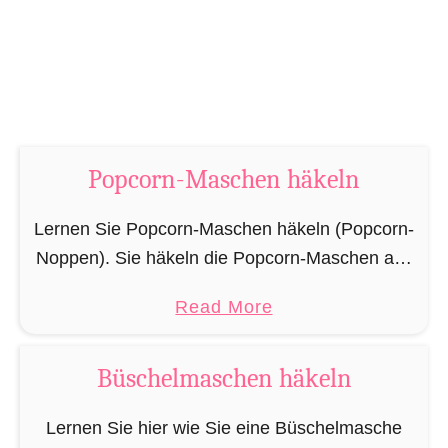
M
t
a
i
s
g
c
f
h
ü
e
l
n
Popcorn-Maschen häkeln
l
g
e
Lernen Sie Popcorn-Maschen häkeln (Popcorn-
l
n
Noppen). Sie häkeln die Popcorn-Maschen aus
i
–
5 ganzen Stäbchen, die Sie in die gleiche
e
V
a
Read More
Masche häkeln und dann alle zusammen
d
o
b
abmaschen. Die Popcorn-Masche erzeugt eine
h
r
o
Büschelmaschen häkeln
große …
ä
g
u
k
e
t
Lernen Sie hier wie Sie eine Büschelmasche
e
h