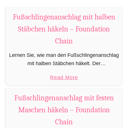
l
a
Fußschlingenanschlag mit halben
g
m
Stäbchen häkeln – Foundation
i
Chain
t
g
Lernen Sie, wie man den Fußschlingenanschlag
a
mit halben Stäbchen häkelt. Der
n
Fußschlingenanschlag ist auch bekannt als
z
a
Read More
Fußschlinge, luftmaschenloser Anschlag oder
e
b
im englischen als Foundation Chain. Was ist ein
n
o
Fußschlingenanschlag mit festen
Fußschlingenanschlag? Beim …
S
u
Maschen häkeln – Foundation
t
t
ä
F
Chain
b
u