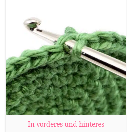
e
n
In vorderes und hinteres