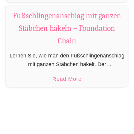
b
Die Noppenmasche erzeugt …
o
Fußschlingenanschlag mit ganzen
u
Stäbchen häkeln – Foundation
t
N
Chain
o
p
Lernen Sie, wie man den Fußschlingenanschlag
p
mit ganzen Stäbchen häkelt. Der
e
Fußschlingenanschlag ist auch bekannt als
a
Read More
n
Fußschlinge, luftmaschenloser Anschlag oder
b
m
im englischen als Foundation Chain. Was ist ein
o
a
Fußschlingenanschlag? Beim …
u
s
t
c
F
h
u
e