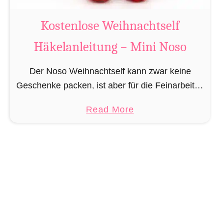
L
e
Kostenlose Weihnachtself
b
Häkelanleitung – Mini Noso
k
u
Der Noso Weihnachtself kann zwar keine
c
Geschenke packen, ist aber für die Feinarbeiten
h
in der Geschenkfabrik am Nordpol zuständig,
e
a
Read More
wie präzises und kunstvolles verschnüren der
n
b
Geschenke und das erdichten der …
m
o
a
u
n
t
n
K
H
o
ä
s
k