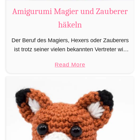
e
Amigurumi Magier und Zauberer
n
L
häkeln
e
s
Der Beruf des Magiers, Hexers oder Zauberers
e
ist trotz seiner vielen bekannten Vertreter wie
z
Dumbledore, Gandalf und Merlin sehr in
e
a
Read More
Vergessenheit geraten und wird heutzutage
i
b
eher von oben herab betrachtet. …
c
o
h
u
e
t
n
h
A
ä
m
k
i
e
g