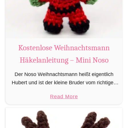
Kostenlose Weihnachtsmann
Häkelanleitung – Mini Noso
Der Noso Weihnachtsmann heißt eigentlich
Hubert und ist der kleine Bruder vom richtigen
Weihnachtsmann. In erster Linie ist er, bedingt
a
Read More
durch seine Größe, für das knacken der
b
Türschlösser der zu …
o
u