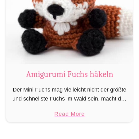
l
u
n
r
„
u
L
m
e
i
s
e
M
r
a
a
g
Amigurumi Fuchs häkeln
t
i
t
e
Der Mini Fuchs mag vielleicht nicht der größte
e
r
und schnellste Fuchs im Wald sein, macht das
“
u
alles jedoch dadurch wett, dass seine Beute ihn
a
Read More
n
nicht sieht wenn er sich anschleicht, …
b
d
o
Z