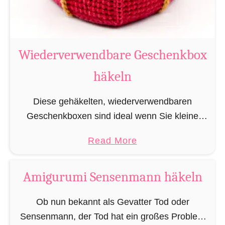
–
M
i
Wiederverwendbare Geschenkbox
n
i
häkeln
N
o
Diese gehäkelten, wiederverwendbaren
s
Geschenkboxen sind ideal wenn Sie kleine
o
Amigurumi stilvoll verschenken möchten und
a
Read More
dabei der Umwelt zuliebe nicht unnötig
b
Verpackungsmüll produzieren wollen. Die
o
Amigurumi Sensenmann häkeln
Boxen sind speziell auf die Amigurumi …
u
t
Ob nun bekannt als Gevatter Tod oder
W
Sensenmann, der Tod hat ein großes Problem