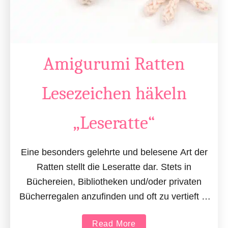
Amigurumi Ratten
Lesezeichen häkeln
„Leseratte“
Eine besonders gelehrte und belesene Art der
Ratten stellt die Leseratte dar. Stets in
Büchereien, Bibliotheken und/oder privaten
Bücherregalen anzufinden und oft zu vertieft in
das ein oder andere Buch …
a
Read More