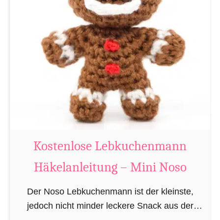
n
o
l
e
i
t
u
n
g
–
M
Kostenlose Lebkuchenmann
i
n
Häkelanleitung – Mini Noso
i
N
Der Noso Lebkuchenmann ist der kleinste,
o
jedoch nicht minder leckere Snack aus der
s