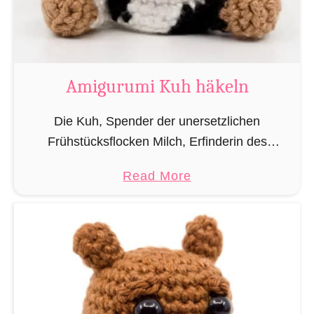
Amigurumi Kuh häkeln
Die Kuh, Spender der unersetzlichen
Frühstücksflocken Milch, Erfinderin des
bedröppelten Kuhblicks und indische Heiligkeit!
a
Read More
Als Dankeschön für den Nutzen den wir alle seit
b
Jahrhunderten von Rindern beziehen, wurde
o
dieses kleine …
u
t
A
m