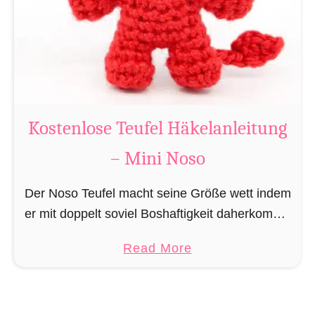
l
o
s
e
E
n
Kostenlose Teufel Häkelanleitung
g
– Mini Noso
e
l
Der Noso Teufel macht seine Größe wett indem
H
er mit doppelt soviel Boshaftigkeit daherkommt.
ä
In erster Linie bedingt dadurch, dass sich Leute
k
a
Read More
über ihn Lustig machen und ihn „niedlich“
e
b
finden, …
l
o
a
u