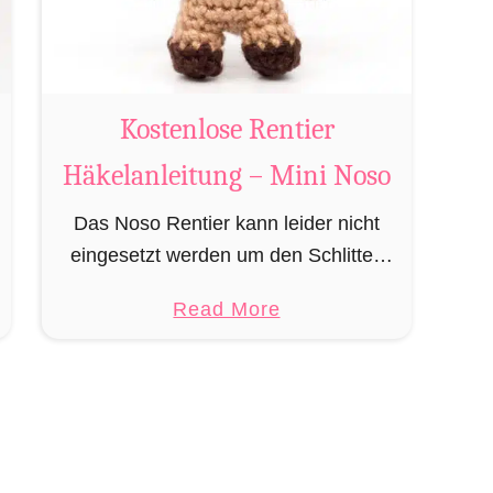
Kostenlose Rentier
Häkelanleitung – Mini Noso
Das Noso Rentier kann leider nicht
eingesetzt werden um den Schlitten
des Weihnachtsmannes zu ziehen,
a
Read More
besitzt aber wie sein Cousin Rudolf
b
eine leuchtende Nase und muss daher
o
leider immer als …
u
t
K