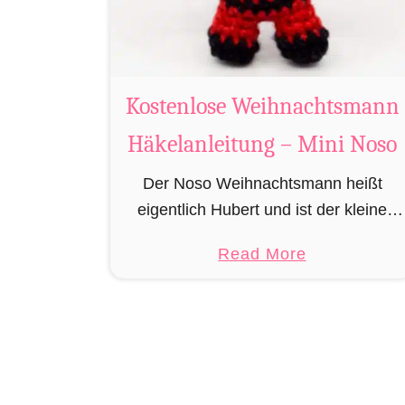
Kostenlose Weihnachtsmann
Häkelanleitung – Mini Noso
Der Noso Weihnachtsmann heißt
eigentlich Hubert und ist der kleine
Bruder vom richtigen
a
Read More
Weihnachtsmann. In erster Linie ist er,
b
bedingt durch seine Größe, für das
o
knacken der Türschlösser der zu …
u
t
K