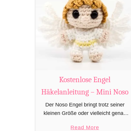
n
H
ä
k
e
l
a
n
l
Kostenlose Engel
e
Häkelanleitung – Mini Noso
i
t
Der Noso Engel bringt trotz seiner
u
kleinen Größe oder vielleicht genau
n
deswegen, doppelt soviel Schutzkraft
g
a
Read More
mit sich als ihr normal großer,