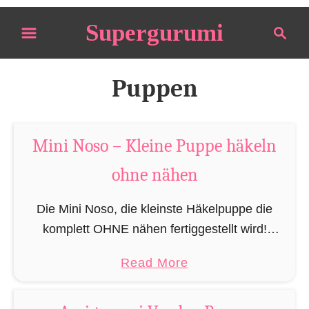
S
Supergurumi
S
k
e
i
a
p
r
Puppen
t
c
o
h
C
Mini Noso – Kleine Puppe häkeln
o
ohne nähen
n
t
Die Mini Noso, die kleinste Häkelpuppe die
e
komplett OHNE nähen fertiggestellt wird!
n
Dadurch wird gewährleistet das Ihre Noso am
t
a
Read More
Ende genauso aussieht wie hier auf den
b
Bildern, ohne dass die …
o