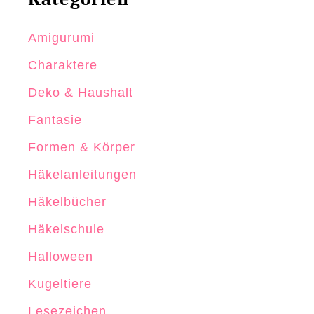
n
e
Amigurumi
l
n
Charaktere
o
Deko & Haushalt
h
n
Fantasie
e
Formen & Körper
n
Häkelanleitungen
ä
h
Häkelbücher
e
Häkelschule
n
Halloween
Kugeltiere
Lesezeichen