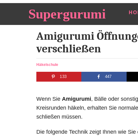
S
Supergurumi
HO
k
i
Amigurumi Öffnung
p
t
verschließen
o
C
C
Häkelschule
o
a
133
447
t
n
e
t
g
e
o
Wenn Sie
Amigurumi
, Bälle oder sonst
r
n
Kreisrunden häkeln, erhalten Sie normal
i
t
schließen müssen.
e
s
Die folgende Technik zeigt Ihnen wie Sie