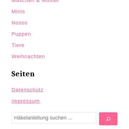
Maschen & Muster
z
e
Minis
r
Nosos
h
Puppen
ä
k
Tiere
e
Weihnachten
l
n
Seiten
Datenschutz
Impressum
S
u