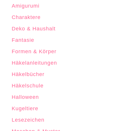
Amigurumi
F
l
Charaktere
i
Deko & Haushalt
e
g
Fantasie
e
Formen & Körper
n
Häkelanleitungen
U
n
Häkelbücher
t
Häkelschule
e
Halloween
r
s
Kugeltiere
e
Lesezeichen
t