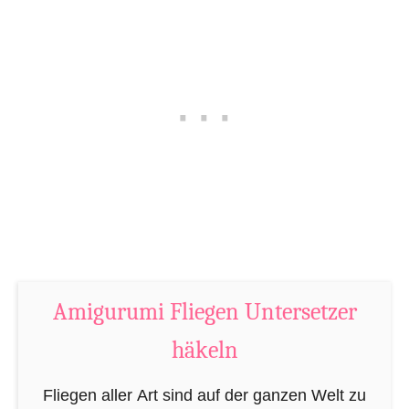
l
d
U
e
n
n
t
S
e
p
r
i
s
r
e
a
t
l
z
U
e
n
r
Amigurumi Fliegen Untersetzer
t
h
e
häkeln
ä
r
k
s
Fliegen aller Art sind auf der ganzen Welt zu