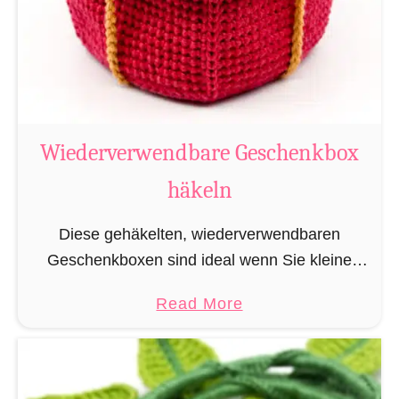
Wiederverwendbare Geschenkbox
häkeln
Diese gehäkelten, wiederverwendbaren
Geschenkboxen sind ideal wenn Sie kleine
Amigurumi stilvoll verschenken möchten und
a
Read More
dabei der Umwelt zuliebe nicht unnötig
b
Verpackungsmüll produzieren wollen. Die
o
Boxen sind speziell auf die Amigurumi …
u