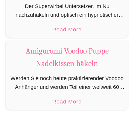
n
Der Superwirbel Untersetzer, im Nu
t
nachzuhäkeln und optisch ein hypnotischer
e
Hingucker auch wenn er nicht als Ablage für
r
a
Read More
ihre kalten und warmen Getränke dient. Den
s
b
Superwirbel Untersetzer häkeln Sie komplett …
e
o
Amigurumi Voodoo Puppe
t
u
z
Nadelkissen häkeln
t
e
S
Werden Sie noch heute praktizierender Voodoo
r
u
Anhänger und werden Teil einer weltweit 60
h
p
Millionen starken Anhängerschaft mit Ihrer
ä
e
a
Read More
eigenen und einfach zu häkelnder Amigurumi
k
r
b
Voodoo Puppe! Die Voodoo Puppe häkeln …
e
w
o
l
i
u
n
r