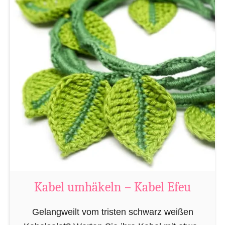
t
W
i
e
d
e
r
v
e
r
w
e
n
Kabel umhäkeln – Kabel Efeu
d
b
Gelangweilt vom tristen schwarz weißen
a