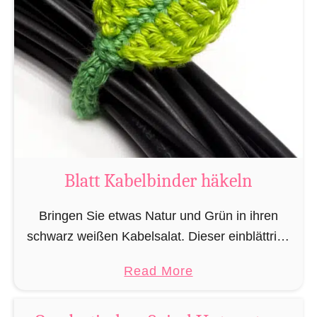
Blatt Kabelbinder häkeln
Bringen Sie etwas Natur und Grün in ihren
schwarz weißen Kabelsalat. Dieser einblättrige
gehäkelte Kabelbinder ist im Nu gehäkelt und
a
Read More
bringt etwas Farbe und Ordnung in das
b
häusliche Kabelchaos. Dazu …
o