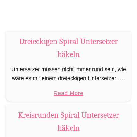
ä
P
k
u
e
p
l
p
n
Dreieckigen Spiral Untersetzer
e
N
häkeln
a
d
Untersetzer müssen nicht immer rund sein, wie
e
wäre es mit einem dreieckigen Untersetzer mit
l
Spiralmuster? Den dreieckigen Untersetzer
a
Read More
k
häkeln Sie blitzschnell, ist auch für Anfänger
b
i
eine leichte Arbeit, perfekt als …
o
s
Kreisrunden Spiral Untersetzer
u
s
häkeln
t
e