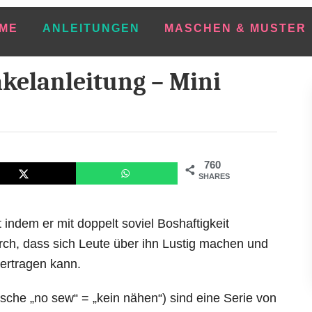
ME
ANLEITUNGEN
MASCHEN & MUSTER
äkelanleitung – Mini
760
SHARES
indem er mit doppelt soviel Boshaftigkeit
rch, dass sich Leute über ihn Lustig machen und
t ertragen kann.
che „no sew“ = „kein nähen“) sind eine Serie von