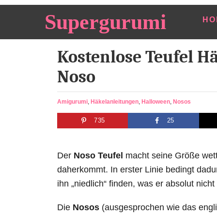
S
Supergurumi
HO
k
i
Kostenlose Teufel H
p
t
Noso
o
C
C
Amigurumi
,
Häkelanleitungen
,
Halloween
,
Nosos
o
a
735
25
t
n
e
t
g
e
o
Der
Noso Teufel
macht seine Größe wett 
r
n
daherkommt. In erster Linie bedingt dadu
i
t
ihn „niedlich“ finden, was er absolut nich
e
s
Die
Nosos
(ausgesprochen wie das englis