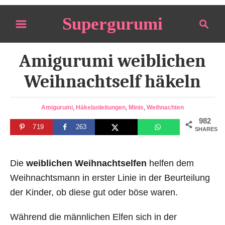
S
Supergurumi
S
k
e
i
a
p
Amigurumi weiblichen
r
t
c
Weihnachtself häkeln
o
h
C
C
Amigurumi
,
Häkelanleitungen
,
Minis
,
Weihnachten
o
a
982
n
719
263
t
SHARES
e
t
g
e
o
Die
weiblichen Weihnachtselfen
helfen dem
n
r
Weihnachtsmann in erster Linie in der Beurteilung
i
t
der Kinder, ob diese gut oder böse waren.
e
s
Während die männlichen Elfen sich in der