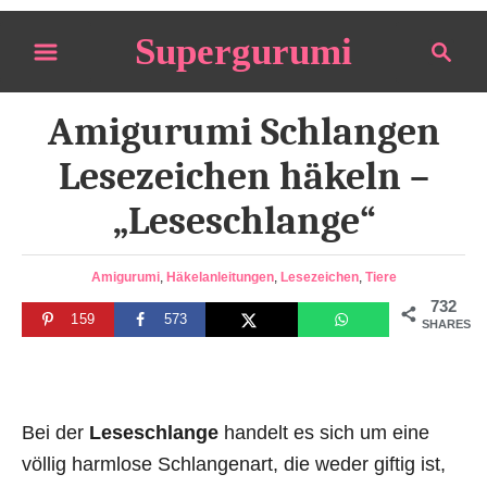
S
Supergurumi
S
k
e
i
a
p
Amigurumi Schlangen
r
t
c
Lesezeichen häkeln –
o
h
„Leseschlange“
C
o
n
C
Amigurumi
,
Häkelanleitungen
,
Lesezeichen
,
Tiere
a
732
t
159
573
t
SHARES
e
e
g
n
o
t
r
Bei der
Leseschlange
handelt es sich um eine
i
e
völlig harmlose Schlangenart, die weder giftig ist,
s