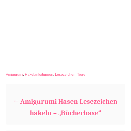
C
Amigurumi
,
Häkelanleitungen
,
Lesezeichen
,
Tiere
a
Beitragsnavigation
t
e
g
Amigurumi Hasen Lesezeichen
o
r
häkeln – „Bücherhase“
i
e
s