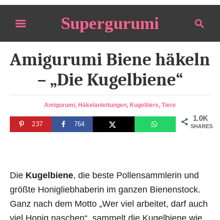
S
Supergurumi
S
k
e
i
a
p
Amigurumi Biene häkeln
r
t
c
– „Die Kugelbiene“
o
h
C
C
Amigurumi
,
Häkelanleitungen
,
Kugeltiere
,
Tiere
o
a
1.0K
n
237
764
t
SHARES
e
t
g
e
o
n
r
Die
Kugelbiene
, die beste Pollensammlerin und
i
t
e
größte Honigliebhaberin im ganzen Bienenstock.
s
Ganz nach dem Motto „Wer viel arbeitet, darf auch
viel Honig naschen“, sammelt die Kugelbiene wie