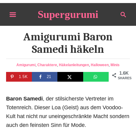
S
Supergurumi
S
k
e
i
a
p
Amigurumi Baron
r
t
c
Samedi häkeln
o
h
C
C
Amigurumi
,
Charaktere
,
Häkelanleitungen
,
Halloween
,
Minis
o
a
1.6K
n
1.5K
21
t
SHARES
e
t
g
e
o
Baron Samedi
, der stilsicherste Vertreter im
n
r
Totenreich. Dieser Loa (Geist) aus dem Voodoo-
i
t
Kult hat nicht nur uneingeschränkte Macht sondern
e
s
auch den feinsten Sinn für Mode.