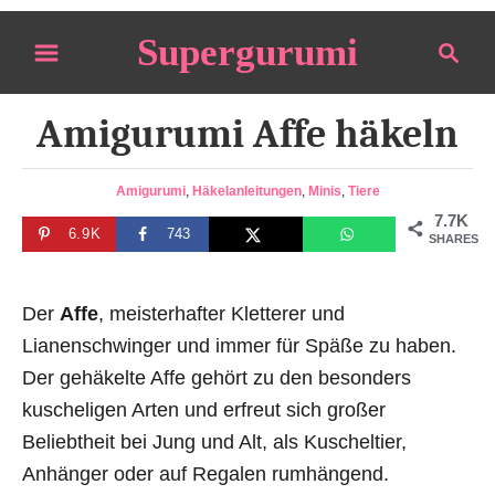
S
Supergurumi
S
k
e
i
a
p
Amigurumi Affe häkeln
r
t
c
o
h
C
Amigurumi
,
Häkelanleitungen
,
Minis
,
Tiere
a
C
7.7K
6.9K
743
t
SHARES
o
e
n
g
o
Der
Affe
, meisterhafter Kletterer und
t
r
Lianenschwinger und immer für Späße zu haben.
e
i
Der gehäkelte Affe gehört zu den besonders
n
e
s
kuscheligen Arten und erfreut sich großer
t
Beliebtheit bei Jung und Alt, als Kuscheltier,
Anhänger oder auf Regalen rumhängend.