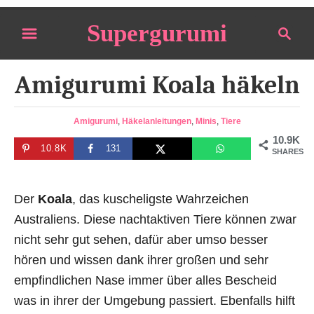
S
Supergurumi
S
k
e
i
a
p
Amigurumi Koala häkeln
r
t
c
o
h
C
Amigurumi
,
Häkelanleitungen
,
Minis
,
Tiere
a
C
10.9K
10.8K
131
t
SHARES
o
e
n
g
o
Der
Koala
, das kuscheligste Wahrzeichen
t
r
Australiens. Diese nachtaktiven Tiere können zwar
e
i
nicht sehr gut sehen, dafür aber umso besser
n
e
s
hören und wissen dank ihrer großen und sehr
t
empfindlichen Nase immer über alles Bescheid
was in ihrer der Umgebung passiert. Ebenfalls hilft