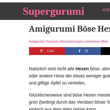
S
Supergurumi
HO
k
i
Amigurumi Böse He
p
t
o
C
Amigurumi
,
Fantasie
,
Häkelanleitungen
,
Halloween
,
Minis
a
C
3.6K
18
t
o
e
n
g
o
Natürlich sind nicht alle
Hexen
böse, aber
t
r
oder andere Hexe der etwas weniger gut
e
i
und giftige Äpfel zu verteilen.
e
n
s
t
Glücklicherweise sind böse Hexen meisten
grün (bedingt durch das Verüben böser T
einfach aus dem Weg gehen kann.