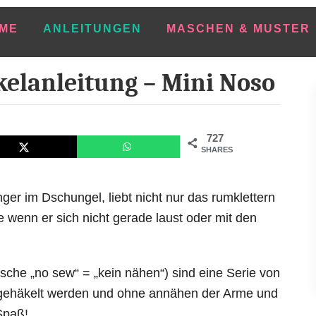
ME
ANLEITUNGEN
MASCHEN & MUSTER
kelanleitung – Mini Noso
727
SHARES
nger im Dschungel, liebt nicht nur das rumklettern
 wenn er sich nicht gerade laust oder mit den
che „no sew“ = „kein nähen“) sind eine Serie von
 gehäkelt werden und ohne annähen der Arme und
Spaß!