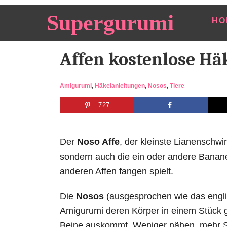
S
Supergurumi
HO
k
i
Affen kostenlose Hä
p
t
o
C
Amigurumi
,
Häkelanleitungen
,
Nosos
,
Tiere
a
C
727
t
o
e
n
g
o
Der
Noso Affe
, der kleinste Lianenschwi
t
r
sondern auch die ein oder andere Banane
e
i
anderen Affen fangen spielt.
e
n
s
t
Die
Nosos
(ausgesprochen wie das englis
Amigurumi deren Körper in einem Stück
Beine auskommt. Weniger nähen, mehr 