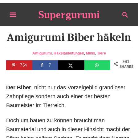
S
Supergurumi
S
k
e
i
a
p
Amigurumi Biber häkeln
r
t
c
o
h
C
Amigurumi
,
Häkelanleitungen
,
Minis
,
Tiere
a
C
761
754
7
t
SHARES
o
e
n
g
o
Der Biber
, nicht nur das Vorzeigebild grandioser
t
r
Zahnpflege sondern auch einer der besten
e
i
Baumeister im Tierreich.
n
e
s
t
Doch um bauen zu können braucht man
Baumaterial und auch in dieser Hinsicht macht der