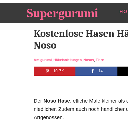
S
Supergurumi
HO
k
i
Kostenlose Hasen Hä
p
t
Noso
o
C
C
Amigurumi
,
Häkelanleitungen
,
Nosos
,
Tiere
o
a
10.7K
14
t
n
e
t
g
e
o
r
n
Der
Noso Hase
, etliche Male kleiner al
i
t
e
niedlicher. Zudem auch noch handlicher u
s
Artgenossen.