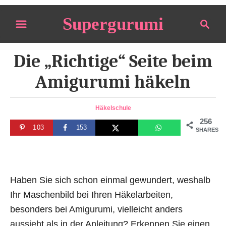
S
Supergurumi
S
k
e
i
a
p
Die „Richtige“ Seite beim
r
t
c
Amigurumi häkeln
o
h
C
C
Häkelschule
o
a
256
n
103
153
t
SHARES
e
t
g
e
o
n
r
Haben Sie sich schon einmal gewundert, weshalb
i
t
e
Ihr Maschenbild bei Ihren Häkelarbeiten,
s
besonders bei Amigurumi, vielleicht anders
aussieht als in der Anleitung? Erkennen Sie einen