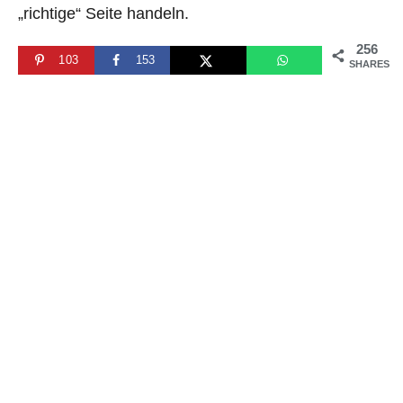
„richtige“ Seite handeln.
256
103
153
SHARES