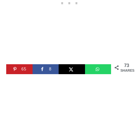
73
65
8
SHARES