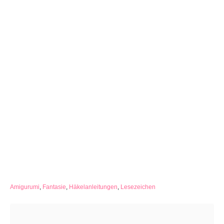
C
Amigurumi
,
Fantasie
,
Häkelanleitungen
,
Lesezeichen
a
Beitragsnavigation
t
e
g