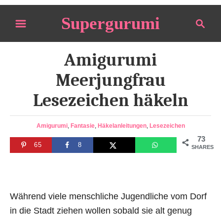
S
Supergurumi
S
k
e
i
a
p
Amigurumi
r
t
c
Meerjungfrau
o
h
Lesezeichen häkeln
C
o
n
C
Amigurumi
,
Fantasie
,
Häkelanleitungen
,
Lesezeichen
a
73
t
65
8
t
SHARES
e
e
g
n
o
t
r
Während viele menschliche Jugendliche vom Dorf
i
e
in die Stadt ziehen wollen sobald sie alt genug
s