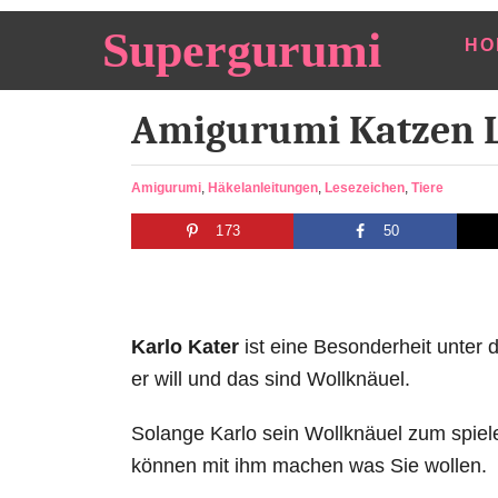
S
Supergurumi
HO
k
i
Amigurumi Katzen L
p
t
o
C
Amigurumi
,
Häkelanleitungen
,
Lesezeichen
,
Tiere
a
C
173
50
t
o
e
n
g
o
t
r
Karlo Kater
ist eine Besonderheit unter
e
i
e
er will und das sind Wollknäuel.
n
s
t
Solange Karlo sein Wollknäuel zum spielen
können mit ihm machen was Sie wollen.