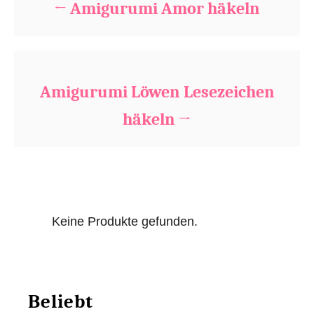
Amigurumi Amor häkeln
o
r
i
e
s
Amigurumi Löwen Lesezeichen
häkeln
Keine Produkte gefunden.
Beliebt