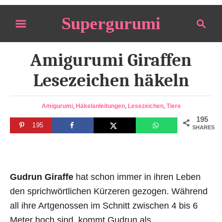
S
Supergurumi
S
k
e
i
a
p
Amigurumi Giraffen
r
t
c
Lesezeichen häkeln
o
h
C
C
Amigurumi
,
Häkelanleitungen
,
Lesezeichen
,
Tiere
o
a
195
n
195
t
SHARES
e
t
g
e
o
n
r
Gudrun Giraffe
hat schon immer in ihren Leben
i
t
e
den sprichwörtlichen Kürzeren gezogen. Während
s
all ihre Artgenossen im Schnitt zwischen 4 bis 6
Meter hoch sind, kommt Gudrun als