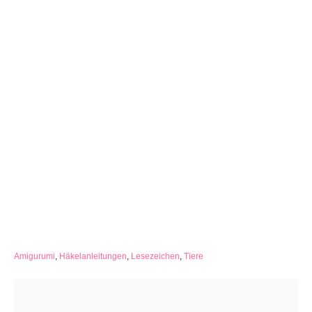
C
Amigurumi
,
Häkelanleitungen
,
Lesezeichen
,
Tiere
a
Beitragsnavigation
t
e
g