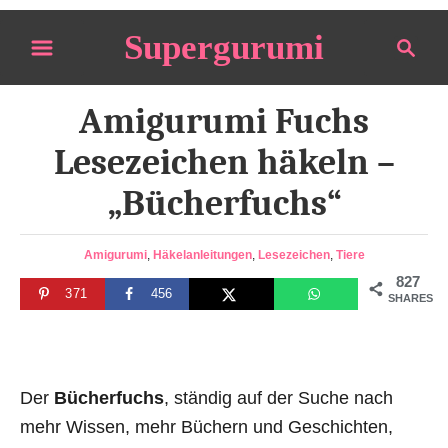
S
Supergurumi
S
k
e
i
a
p
Amigurumi Fuchs
r
t
c
Lesezeichen häkeln –
o
h
„Bücherfuchs“
C
o
n
C
Amigurumi
,
Häkelanleitungen
,
Lesezeichen
,
Tiere
a
827
t
371
456
t
SHARES
e
e
g
n
o
t
r
Der
Bücherfuchs
, ständig auf der Suche nach
i
e
mehr Wissen, mehr Büchern und Geschichten,
s