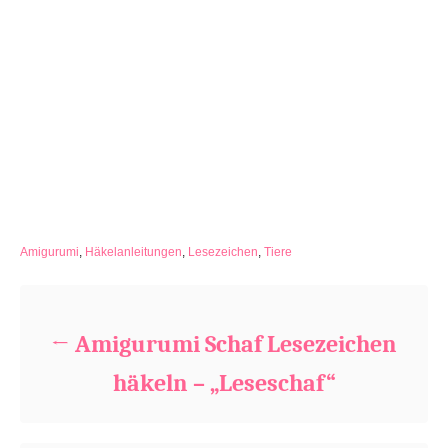
C
Amigurumi
,
Häkelanleitungen
,
Lesezeichen
,
Tiere
a
Beitragsnavigation
t
e
g
Amigurumi Schaf Lesezeichen
o
r
häkeln – „Leseschaf“
i
e
s