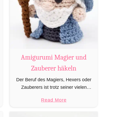
Amigurumi Magier und
Zauberer häkeln
Der Beruf des Magiers, Hexers oder
Zauberers ist trotz seiner vielen
bekannten Vertreter wie Dumbledore,
a
Read More
Gandalf und Merlin sehr in
b
Vergessenheit geraten und wird
o