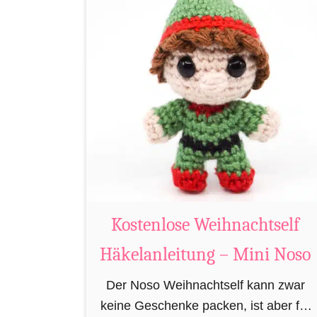
m
t
i
K
B
o
i
s
b
t
e
e
r
n
h
l
ä
o
k
s
e
e
Kostenlose Weihnachtself
l
R
Häkelanleitung – Mini Noso
n
e
n
Der Noso Weihnachtself kann zwar
t
keine Geschenke packen, ist aber für