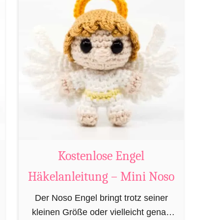
h
t
t
K
s
o
m
s
a
t
n
e
n
n
H
l
ä
o
k
s
e
e
Kostenlose Engel
l
L
a
Häkelanleitung – Mini Noso
e
n
b
Der Noso Engel bringt trotz seiner
l
k
kleinen Größe oder vielleicht genau
e