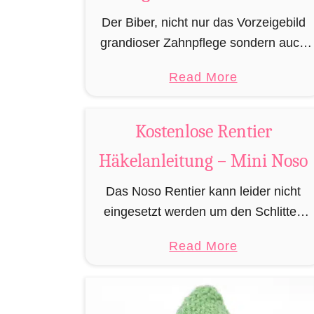
t
Der Biber, nicht nur das Vorzeigebild
t
grandioser Zahnpflege sondern auch
e
einer der besten Baumeister im
“
a
Read More
Tierreich. Doch um bauen zu können
b
braucht man Baumaterial und auch in
o
dieser Hinsicht macht …
Kostenlose Rentier
u
Häkelanleitung – Mini Noso
t
A
Das Noso Rentier kann leider nicht
m
eingesetzt werden um den Schlitten
i
des Weihnachtsmannes zu ziehen,
g
a
Read More
besitzt aber wie sein Cousin Rudolf
u
b
eine leuchtende Nase und muss daher
r
o
leider immer als …
u
u