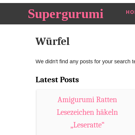
S
Supergurumi
HO
k
i
p
Würfel
t
o
C
We didn't find any posts for your search t
o
n
Latest Posts
t
e
Amigurumi Ratten
n
Lesezeichen häkeln
t
„Leseratte“