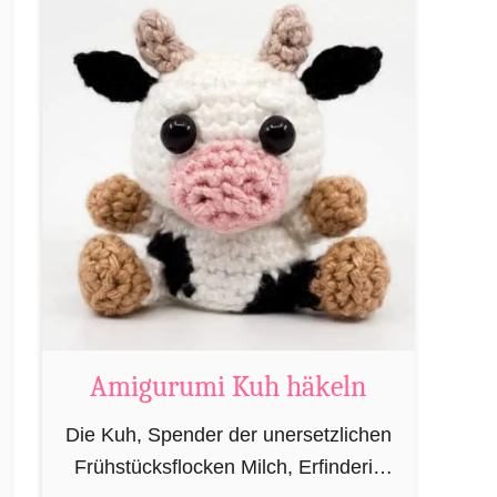
heutzutage eher von oben herab
u
betrachtet. …
t
A
m
i
g
u
r
u
m
i
M
Amigurumi Kuh häkeln
a
Die Kuh, Spender der unersetzlichen
g
Frühstücksflocken Milch, Erfinderin
i