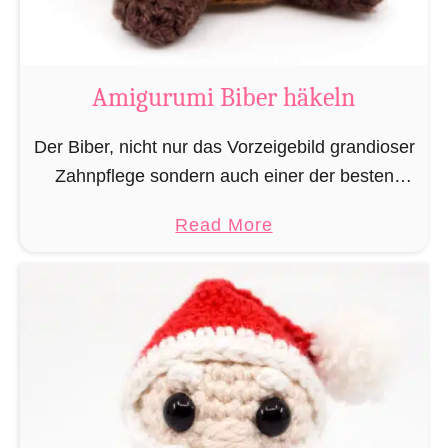
K
u
h
Amigurumi Biber häkeln
h
ä
Der Biber, nicht nur das Vorzeigebild grandioser
k
Zahnpflege sondern auch einer der besten
e
Baumeister im Tierreich. Doch um bauen zu
a
Read More
l
können braucht man Baumaterial und auch in
b
n
dieser Hinsicht macht …
o
u
t
A
m
i