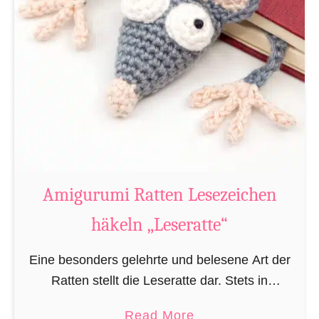
Amigurumi Ratten Lesezeichen
häkeln „Leseratte“
Eine besonders gelehrte und belesene Art der
Ratten stellt die Leseratte dar. Stets in
Büchereien, Bibliotheken und/oder privaten
a
Read More