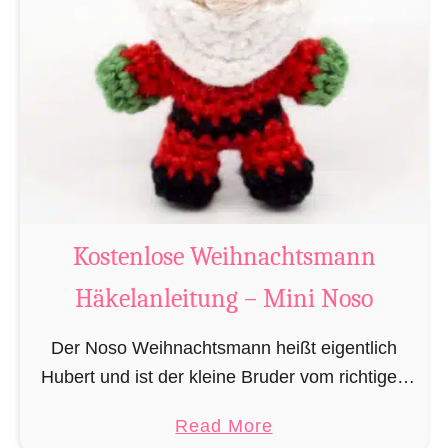
g
u
r
u
m
i
B
i
b
Kostenlose Weihnachtsmann
e
Häkelanleitung – Mini Noso
r
h
Der Noso Weihnachtsmann heißt eigentlich
ä
Hubert und ist der kleine Bruder vom richtigen
k
Weihnachtsmann. In erster Linie ist er, bedingt
e
a
Read More
durch seine Größe, für das knacken der
l