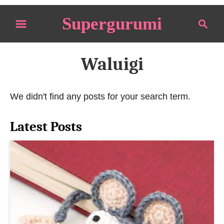
S
Supergurumi
S
k
e
i
a
p
r
Waluigi
t
c
o
h
We didn't find any posts for your search term.
C
o
Latest Posts
n
t
e
n
t