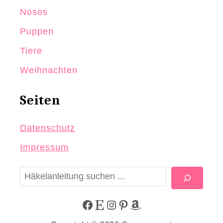
Nosos
Puppen
Tiere
Weihnachten
Seiten
Datenschutz
Impressum
S
u
c
F
E
I
P
A
h