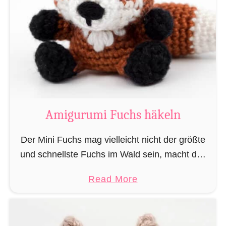
u
ä
r
k
u
e
m
l
i
n
M
„
a
L
g
Amigurumi Fuchs häkeln
e
i
s
e
Der Mini Fuchs mag vielleicht nicht der größte
e
r
und schnellste Fuchs im Wald sein, macht das
r
u
alles jedoch dadurch wett, dass seine Beute ihn
a
a
Read More
n
nicht sieht wenn er sich anschleicht, …
t
b
d
t
o
Z
e
u
a