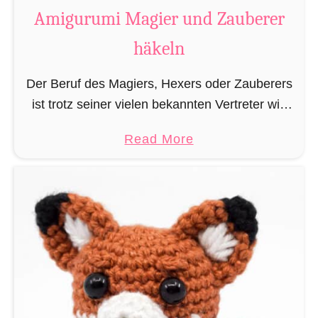
t
Amigurumi Magier und Zauberer
t
häkeln
e
n
Der Beruf des Magiers, Hexers oder Zauberers
L
ist trotz seiner vielen bekannten Vertreter wie
e
Dumbledore, Gandalf und Merlin sehr in
s
a
Read More
Vergessenheit geraten und wird heutzutage
e
b
eher von oben herab betrachtet. …
z
o
e
u
i
t
c
A
h
m
e
i
n
g
h