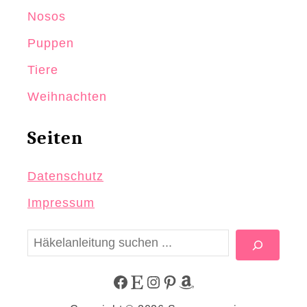
Nosos
Puppen
Tiere
Weihnachten
Seiten
Datenschutz
Impressum
S
u
c
F
E
I
P
A
h