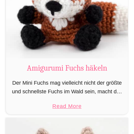
u
ä
r
k
u
e
m
l
i
n
M
„
a
L
g
Amigurumi Fuchs häkeln
e
i
s
e
Der Mini Fuchs mag vielleicht nicht der größte
e
r
und schnellste Fuchs im Wald sein, macht das
r
u
alles jedoch dadurch wett, dass seine Beute ihn
a
a
Read More
n
nicht sieht wenn er sich anschleicht, …
t
b
d
t
o
Z
e
u
a