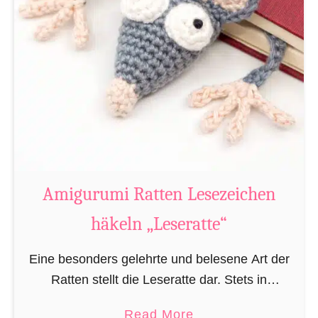
Amigurumi Ratten Lesezeichen
häkeln „Leseratte“
Eine besonders gelehrte und belesene Art der
Ratten stellt die Leseratte dar. Stets in
Büchereien, Bibliotheken und/oder privaten
a
Read More