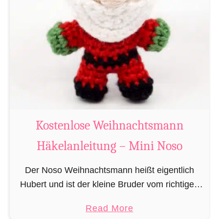
g
u
r
u
m
i
B
i
b
Kostenlose Weihnachtsmann
e
Häkelanleitung – Mini Noso
r
h
Der Noso Weihnachtsmann heißt eigentlich
ä
Hubert und ist der kleine Bruder vom richtigen
k
Weihnachtsmann. In erster Linie ist er, bedingt
e
a
Read More
durch seine Größe, für das knacken der
l