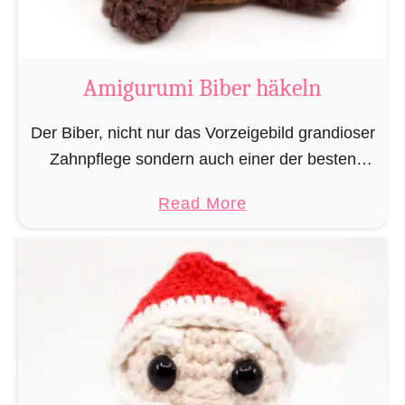
K
u
h
Amigurumi Biber häkeln
h
ä
Der Biber, nicht nur das Vorzeigebild grandioser
k
Zahnpflege sondern auch einer der besten
e
Baumeister im Tierreich. Doch um bauen zu
a
Read More
l
können braucht man Baumaterial und auch in
b
n
dieser Hinsicht macht …
o
u
t
A
m
i