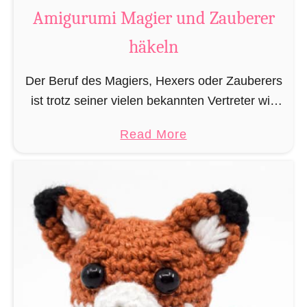
t
Amigurumi Magier und Zauberer
t
häkeln
e
n
Der Beruf des Magiers, Hexers oder Zauberers
L
ist trotz seiner vielen bekannten Vertreter wie
e
Dumbledore, Gandalf und Merlin sehr in
s
a
Read More
Vergessenheit geraten und wird heutzutage
e
b
eher von oben herab betrachtet. …
z
o
e
u
i
t
c
A
h
m
e
i
n
g
h