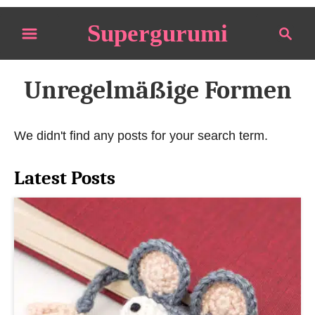
S
Supergurumi
S
k
e
i
a
p
r
Unregelmäßige Formen
t
c
o
h
We didn't find any posts for your search term.
C
o
Latest Posts
n
t
e
n
t