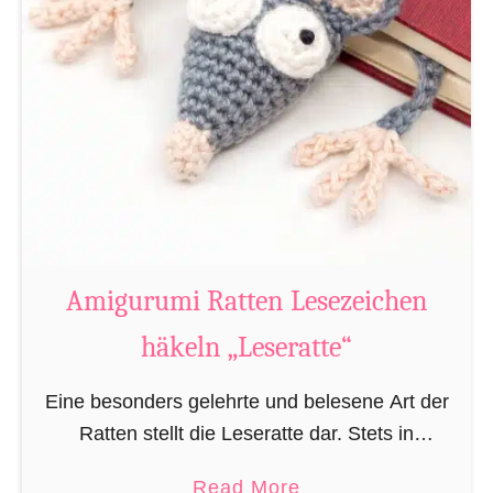
Amigurumi Ratten Lesezeichen
häkeln „Leseratte“
Eine besonders gelehrte und belesene Art der
Ratten stellt die Leseratte dar. Stets in
Büchereien, Bibliotheken und/oder privaten
a
Read More