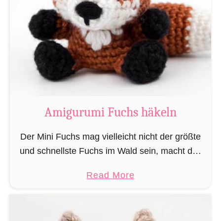
u
ä
r
k
u
e
m
l
i
n
M
„
a
L
g
Amigurumi Fuchs häkeln
e
i
s
e
Der Mini Fuchs mag vielleicht nicht der größte
e
r
und schnellste Fuchs im Wald sein, macht das
r
u
alles jedoch dadurch wett, dass seine Beute ihn
a
a
Read More
n
nicht sieht wenn er sich anschleicht, …
t
b
d
t
o
Z
e
u
a