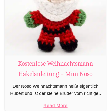
g
u
r
u
m
i
B
i
b
Kostenlose Weihnachtsmann
e
Häkelanleitung – Mini Noso
r
h
Der Noso Weihnachtsmann heißt eigentlich
ä
Hubert und ist der kleine Bruder vom richtigen
k
Weihnachtsmann. In erster Linie ist er, bedingt
e
a
Read More
durch seine Größe, für das knacken der
l