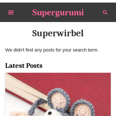
S
Supergurumi
S
k
e
i
a
p
r
Superwirbel
t
c
o
h
We didn't find any posts for your search term.
C
o
Latest Posts
n
t
e
n
t