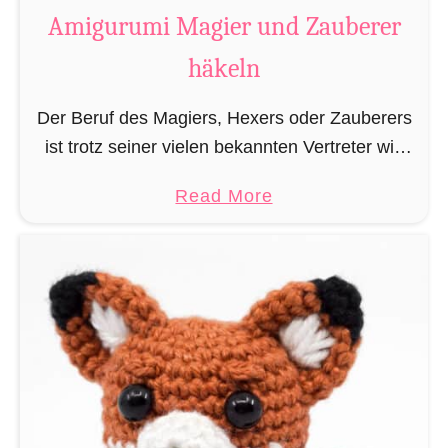
t
Amigurumi Magier und Zauberer
t
häkeln
e
n
Der Beruf des Magiers, Hexers oder Zauberers
L
ist trotz seiner vielen bekannten Vertreter wie
e
Dumbledore, Gandalf und Merlin sehr in
s
a
Read More
Vergessenheit geraten und wird heutzutage
e
b
eher von oben herab betrachtet. …
z
o
e
u
i
t
c
A
h
m
e
i
n
g
h