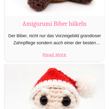
K
u
h
Amigurumi Biber häkeln
h
ä
Der Biber, nicht nur das Vorzeigebild grandioser
k
Zahnpflege sondern auch einer der besten
e
Baumeister im Tierreich. Doch um bauen zu
a
Read More
l
können braucht man Baumaterial und auch in
b
n
dieser Hinsicht macht …
o
u
t
A
m
i