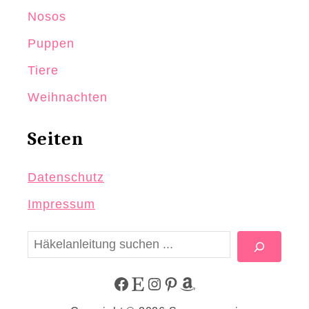
Nosos
Puppen
Tiere
Weihnachten
Seiten
Datenschutz
Impressum
S
u
c
F
E
I
P
A
h