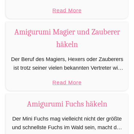
Büchereien, Bibliotheken und/oder privaten
a
Read More
Bücherregalen anzufinden und oft zu vertieft in
b
das ein oder andere Buch …
o
Amigurumi Magier und Zauberer
u
häkeln
t
A
Der Beruf des Magiers, Hexers oder Zauberers
m
ist trotz seiner vielen bekannten Vertreter wie
i
Dumbledore, Gandalf und Merlin sehr in
g
a
Read More
Vergessenheit geraten und wird heutzutage
u
b
eher von oben herab betrachtet. …
r
o
Amigurumi Fuchs häkeln
u
u
m
t
Der Mini Fuchs mag vielleicht nicht der größte
i
A
und schnellste Fuchs im Wald sein, macht das
R