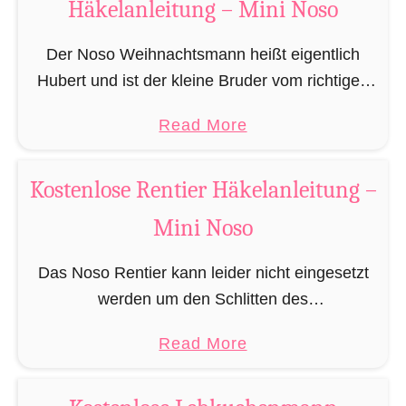
Häkelanleitung – Mini Noso
t
A
Der Noso Weihnachtsmann heißt eigentlich
m
Hubert und ist der kleine Bruder vom richtigen
i
Weihnachtsmann. In erster Linie ist er, bedingt
g
a
Read More
durch seine Größe, für das knacken der
u
b
Türschlösser der zu …
r
o
Kostenlose Rentier Häkelanleitung –
u
u
m
Mini Noso
t
i
K
Das Noso Rentier kann leider nicht eingesetzt
B
o
werden um den Schlitten des
i
s
Weihnachtsmannes zu ziehen, besitzt aber wie
b
t
a
Read More
sein Cousin Rudolf eine leuchtende Nase und
e
e
b
muss daher leider immer als …
r
n
o
h