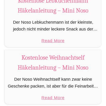
Kostenlose Lebkuchenmann
l
u
ä
o
Häkelanleitung – Mini Noso
t
k
s
K
e
Der Noso Lebkuchenmann ist der kleinste,
e
o
l
jedoch nicht minder leckere Snack aus der
W
s
n
Spezies der verzehrbaren
e
t
a
Read More
Lebkuchenhumanoiden. Die Nosos
i
e
b
(ausgesprochen wie das englische „no sew“ =
h
n
o
Kostenlose Weihnachtself
„kein nähen“) sind eine …
n
l
u
a
o
Häkelanleitung – Mini Noso
t
c
s
K
h
Der Noso Weihnachtself kann zwar keine
e
o
t
Geschenke packen, ist aber für die Feinarbeiten
R
s
s
in der Geschenkfabrik am Nordpol zuständig,
e
t
a
Read More
m
wie präzises und kunstvolles verschnüren der
n
e
b
a