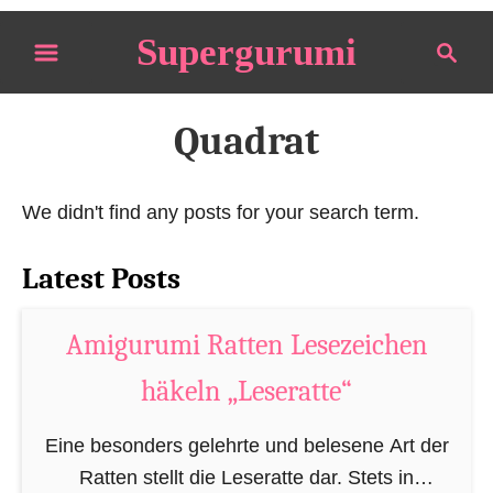
S
Supergurumi
S
k
e
i
a
p
r
Quadrat
t
c
o
h
We didn't find any posts for your search term.
C
o
Latest Posts
n
t
Amigurumi Ratten Lesezeichen
e
n
häkeln „Leseratte“
t
Eine besonders gelehrte und belesene Art der
Ratten stellt die Leseratte dar. Stets in