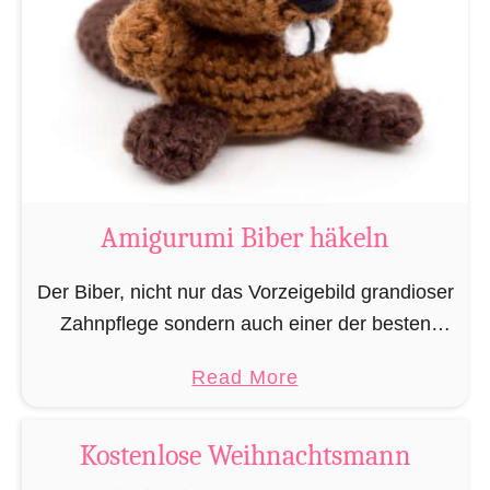
e
r
“
u
m
i
K
u
h
Amigurumi Biber häkeln
h
ä
Der Biber, nicht nur das Vorzeigebild grandioser
k
Zahnpflege sondern auch einer der besten
e
Baumeister im Tierreich. Doch um bauen zu
a
Read More
l
können braucht man Baumaterial und auch in
b
n
dieser Hinsicht macht …
o
Kostenlose Weihnachtsmann
u