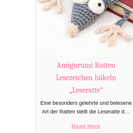
Amigurumi Ratten
Lesezeichen häkeln
„Leseratte“
Eine besonders gelehrte und belesene
Art der Ratten stellt die Leseratte dar.
Stets in Büchereien, Bibliotheken
a
Read More
und/oder privaten Bücherregalen