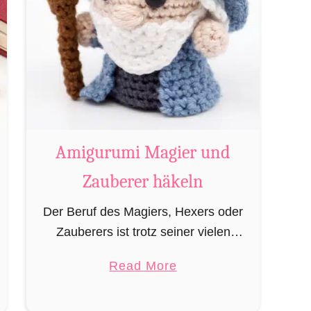
Amigurumi Magier und
Zauberer häkeln
Der Beruf des Magiers, Hexers oder
Zauberers ist trotz seiner vielen
bekannten Vertreter wie Dumbledore,
a
Read More
Gandalf und Merlin sehr in
b
Vergessenheit geraten und wird
o