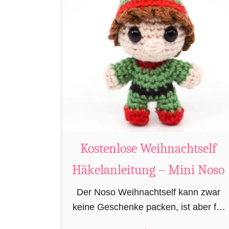
K
o
s
t
e
n
l
o
s
e
Kostenlose Weihnachtself
R
Häkelanleitung – Mini Noso
e
n
Der Noso Weihnachtself kann zwar
t
keine Geschenke packen, ist aber für
i
die Feinarbeiten in der Geschenkfabrik