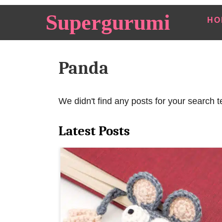
S
Supergurumi
HO
k
i
p
Panda
t
o
C
We didn't find any posts for your search t
o
n
Latest Posts
t
e
n
t