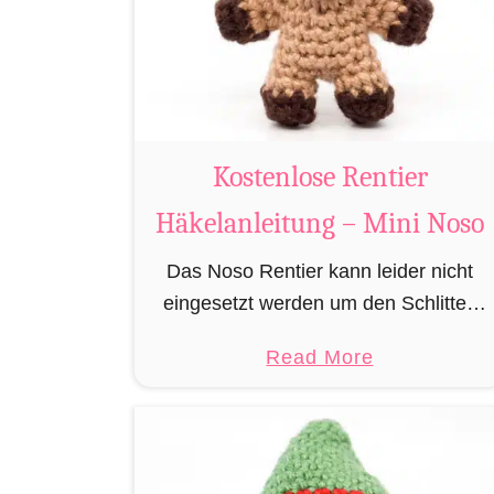
u
m
i
B
i
Kostenlose Rentier
b
e
Häkelanleitung – Mini Noso
r
Das Noso Rentier kann leider nicht
h
eingesetzt werden um den Schlitten
ä
des Weihnachtsmannes zu ziehen,
k
a
Read More
besitzt aber wie sein Cousin Rudolf
e
b
eine leuchtende Nase und muss daher
l
o
leider immer als …
n
u
t