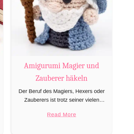
Amigurumi Magier und
Zauberer häkeln
Der Beruf des Magiers, Hexers oder
Zauberers ist trotz seiner vielen
bekannten Vertreter wie Dumbledore,
a
Read More
Gandalf und Merlin sehr in
b
Vergessenheit geraten und wird
o