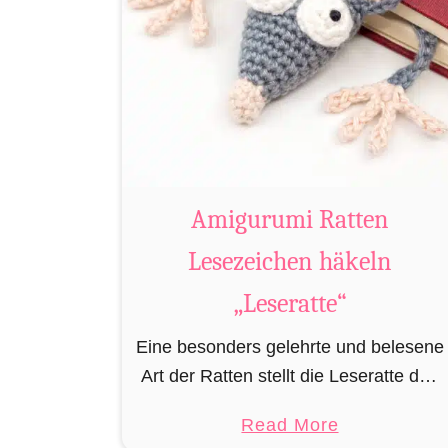
Amigurumi Ratten
Lesezeichen häkeln
„Leseratte“
Eine besonders gelehrte und belesene
Art der Ratten stellt die Leseratte dar.
Stets in Büchereien, Bibliotheken
a
Read More
und/oder privaten Bücherregalen