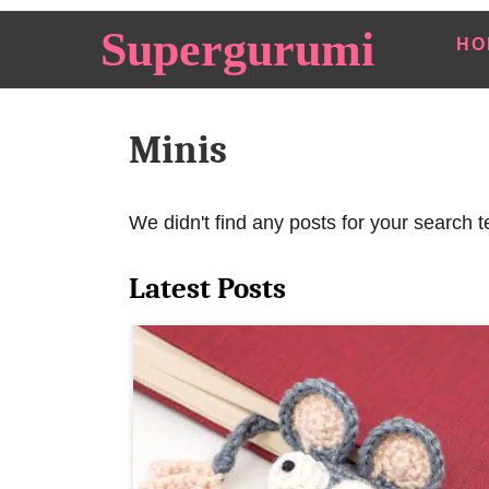
S
Supergurumi
HO
k
i
p
Minis
t
o
C
We didn't find any posts for your search t
o
n
Latest Posts
t
e
n
t