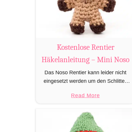
u
m
i
B
i
Kostenlose Rentier
b
e
Häkelanleitung – Mini Noso
r
Das Noso Rentier kann leider nicht
h
eingesetzt werden um den Schlitten
ä
des Weihnachtsmannes zu ziehen,
k
a
Read More
besitzt aber wie sein Cousin Rudolf
e
b
eine leuchtende Nase und muss daher
l
o
leider immer als …
n
u
t