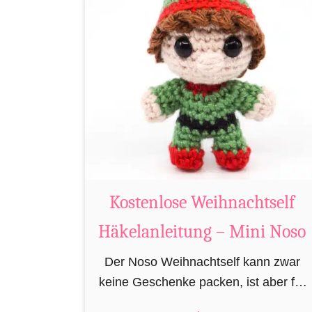
K
o
s
t
e
n
l
o
s
e
Kostenlose Weihnachtself
R
Häkelanleitung – Mini Noso
e
n
Der Noso Weihnachtself kann zwar
t
keine Geschenke packen, ist aber für
i
die Feinarbeiten in der Geschenkfabrik