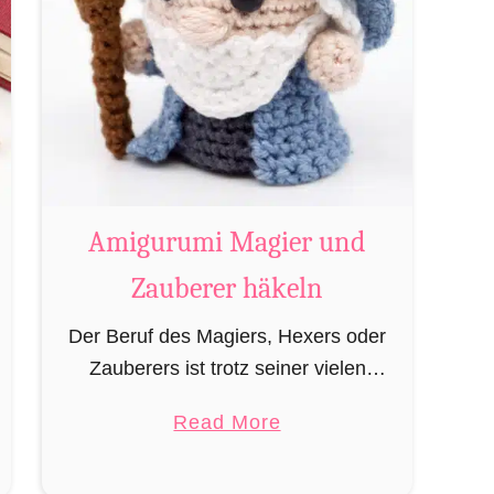
Amigurumi Magier und
Zauberer häkeln
Der Beruf des Magiers, Hexers oder
Zauberers ist trotz seiner vielen
bekannten Vertreter wie Dumbledore,
a
Read More
Gandalf und Merlin sehr in
b
Vergessenheit geraten und wird
o