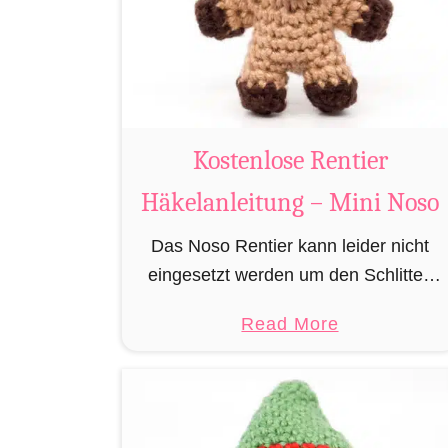
u
m
i
B
i
Kostenlose Rentier
b
e
Häkelanleitung – Mini Noso
r
Das Noso Rentier kann leider nicht
h
eingesetzt werden um den Schlitten
ä
des Weihnachtsmannes zu ziehen,
k
a
Read More
besitzt aber wie sein Cousin Rudolf
e
b
eine leuchtende Nase und muss daher
l
o
leider immer als …
n
u
t