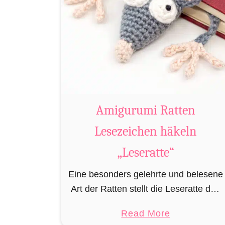
Amigurumi Ratten
Lesezeichen häkeln
„Leseratte“
Eine besonders gelehrte und belesene
Art der Ratten stellt die Leseratte dar.
Stets in Büchereien, Bibliotheken
a
Read More
und/oder privaten Bücherregalen