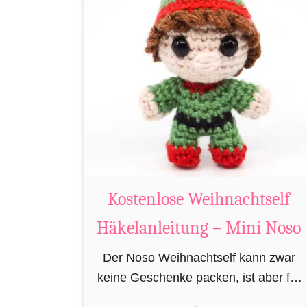
K
o
s
t
e
n
l
o
s
e
Kostenlose Weihnachtself
R
Häkelanleitung – Mini Noso
e
n
Der Noso Weihnachtself kann zwar
t
keine Geschenke packen, ist aber für
i
die Feinarbeiten in der Geschenkfabrik