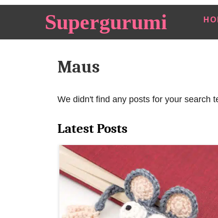
S
Supergurumi
HO
k
i
p
Maus
t
o
C
We didn't find any posts for your search t
o
n
Latest Posts
t
e
n
t