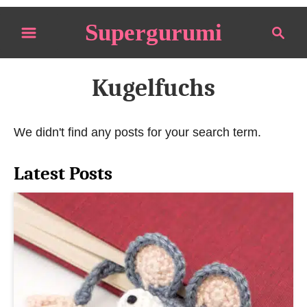
S
Supergurumi
S
k
e
i
a
p
r
Kugelfuchs
t
c
o
h
We didn't find any posts for your search term.
C
o
Latest Posts
n
t
e
n
t