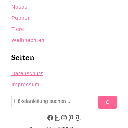
Nosos
Puppen
Tiere
Weihnachten
Seiten
Datenschutz
Impressum
S
u
c
F
E
I
P
A
h