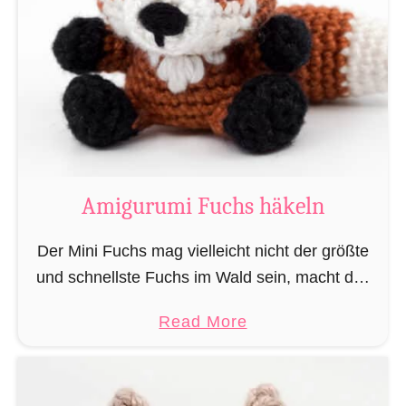
u
ä
r
k
u
e
m
l
i
n
M
„
a
L
g
Amigurumi Fuchs häkeln
e
i
s
e
Der Mini Fuchs mag vielleicht nicht der größte
e
r
und schnellste Fuchs im Wald sein, macht das
r
u
alles jedoch dadurch wett, dass seine Beute ihn
a
a
Read More
n
nicht sieht wenn er sich anschleicht, …
t
b
d
t
o
Z
e
u
a