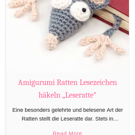
Amigurumi Ratten Lesezeichen
häkeln „Leseratte“
Eine besonders gelehrte und belesene Art der
Ratten stellt die Leseratte dar. Stets in
Büchereien, Bibliotheken und/oder privaten
a
Read More