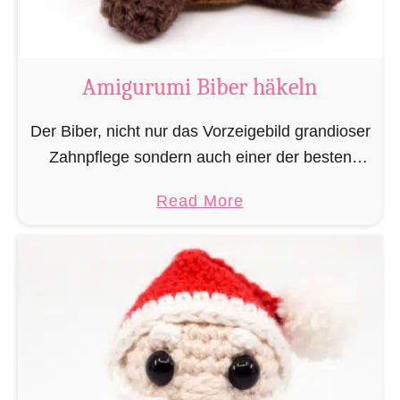
K
u
h
Amigurumi Biber häkeln
h
ä
Der Biber, nicht nur das Vorzeigebild grandioser
k
Zahnpflege sondern auch einer der besten
e
Baumeister im Tierreich. Doch um bauen zu
a
Read More
l
können braucht man Baumaterial und auch in
b
n
dieser Hinsicht macht …
o
u
t
A
m
i