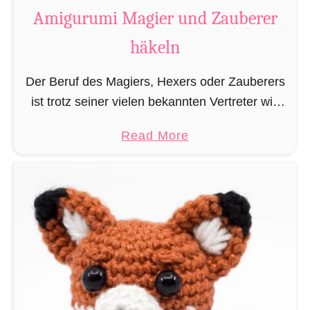
t
Amigurumi Magier und Zauberer
t
häkeln
e
n
Der Beruf des Magiers, Hexers oder Zauberers
L
ist trotz seiner vielen bekannten Vertreter wie
e
Dumbledore, Gandalf und Merlin sehr in
s
a
Read More
Vergessenheit geraten und wird heutzutage
e
b
eher von oben herab betrachtet. …
z
o
e
u
i
t
c
A
h
m
e
i
n
g
h