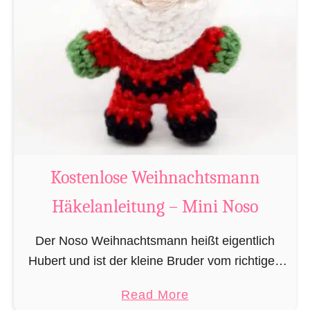
g
u
r
u
m
i
B
i
b
Kostenlose Weihnachtsmann
e
Häkelanleitung – Mini Noso
r
h
Der Noso Weihnachtsmann heißt eigentlich
ä
Hubert und ist der kleine Bruder vom richtigen
k
Weihnachtsmann. In erster Linie ist er, bedingt
e
a
Read More
durch seine Größe, für das knacken der
l