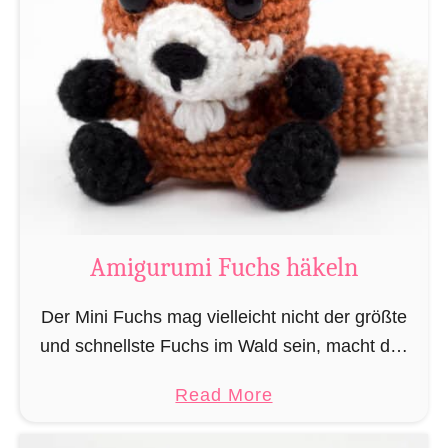
n
g
h
u
ä
r
k
u
e
m
l
i
n
M
„
a
L
g
Amigurumi Fuchs häkeln
e
i
s
e
Der Mini Fuchs mag vielleicht nicht der größte
e
r
und schnellste Fuchs im Wald sein, macht das
r
u
alles jedoch dadurch wett, dass seine Beute ihn
a
a
Read More
n
nicht sieht wenn er sich anschleicht, …
t
b
d
t