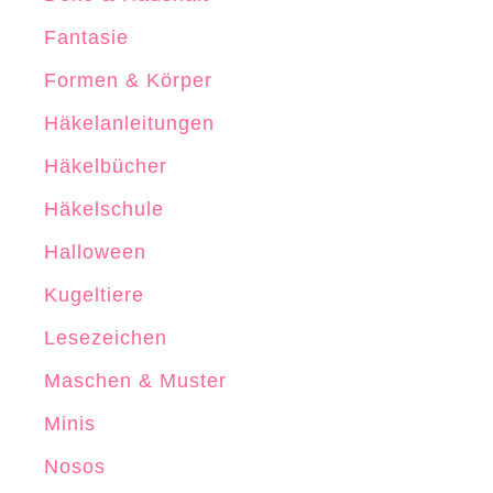
d
N
b
Fantasie
o
a
Formen & Körper
s
r
o
Häkelanleitungen
e
G
Häkelbücher
e
Häkelschule
s
Halloween
c
h
Kugeltiere
e
Lesezeichen
n
Maschen & Muster
k
b
Minis
o
Nosos
x