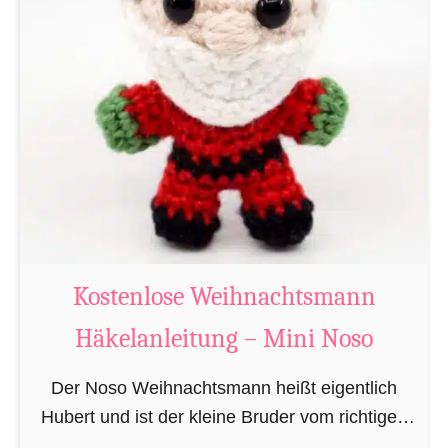
i
g
u
r
u
m
i
B
i
b
Kostenlose Weihnachtsmann
e
Häkelanleitung – Mini Noso
r
h
Der Noso Weihnachtsmann heißt eigentlich
ä
Hubert und ist der kleine Bruder vom richtigen
k
Weihnachtsmann. In erster Linie ist er, bedingt