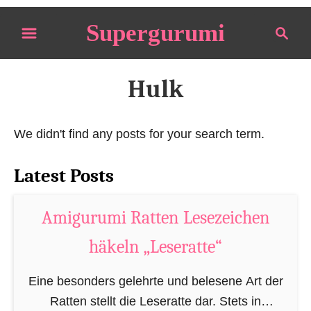
S
Supergurumi
S
k
e
i
a
p
r
Hulk
t
c
o
h
We didn't find any posts for your search term.
C
o
Latest Posts
n
t
Amigurumi Ratten Lesezeichen
e
n
häkeln „Leseratte“
t
Eine besonders gelehrte und belesene Art der
Ratten stellt die Leseratte dar. Stets in