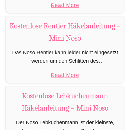
e
a
Read More
durch seine Größe, für das knacken der
l
b
Türschlösser der zu …
n
o
Kostenlose Rentier Häkelanleitung –
u
Mini Noso
t
K
Das Noso Rentier kann leider nicht eingesetzt
o
werden um den Schlitten des
s
Weihnachtsmannes zu ziehen, besitzt aber wie
t
a
Read More
sein Cousin Rudolf eine leuchtende Nase und
e
b
muss daher leider immer als …
n
o
Kostenlose Lebkuchenmann
l
u
o
Häkelanleitung – Mini Noso
t
s
K
Der Noso Lebkuchenmann ist der kleinste,
e
o