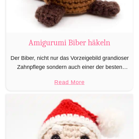
m
i
K
u
h
Amigurumi Biber häkeln
h
ä
Der Biber, nicht nur das Vorzeigebild grandioser
k
Zahnpflege sondern auch einer der besten
e
Baumeister im Tierreich. Doch um bauen zu
a
Read More
l
können braucht man Baumaterial und auch in
b
n
dieser Hinsicht macht …
o
u
t
A
m