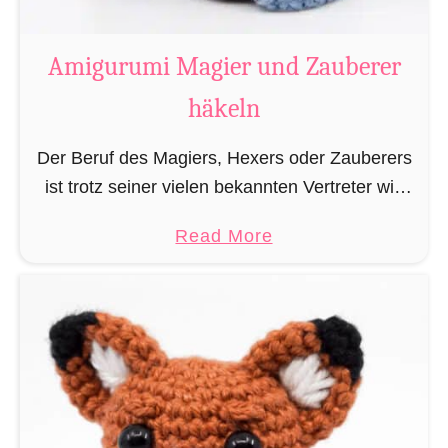
a
t
Amigurumi Magier und Zauberer
t
häkeln
e
n
Der Beruf des Magiers, Hexers oder Zauberers
L
ist trotz seiner vielen bekannten Vertreter wie
e
Dumbledore, Gandalf und Merlin sehr in
s
a
Read More
Vergessenheit geraten und wird heutzutage
e
b
eher von oben herab betrachtet. …
z
o
e
u
i
t
c
A
h
m
e
i