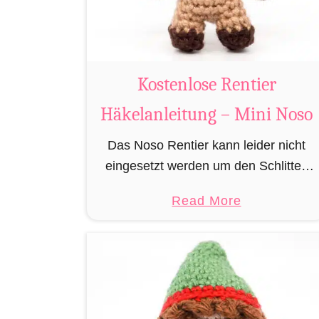
m
i
B
i
Kostenlose Rentier
b
e
Häkelanleitung – Mini Noso
r
Das Noso Rentier kann leider nicht
h
eingesetzt werden um den Schlitten
ä
des Weihnachtsmannes zu ziehen,
k
a
Read More
besitzt aber wie sein Cousin Rudolf
e
b
eine leuchtende Nase und muss daher
l
o
leider immer als …
n
u
t
K