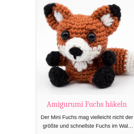
i
R
a
t
t
e
n
L
e
s
e
z
Amigurumi Fuchs häkeln
e
Der Mini Fuchs mag vielleicht nicht der
i
größte und schnellste Fuchs im Wald
c