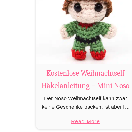
o
s
t
e
n
l
o
s
e
Kostenlose Weihnachtself
R
Häkelanleitung – Mini Noso
e
n
Der Noso Weihnachtself kann zwar
t
keine Geschenke packen, ist aber für
i
die Feinarbeiten in der Geschenkfabrik
a
Read More
e
am Nordpol zuständig, wie präzises
b
r