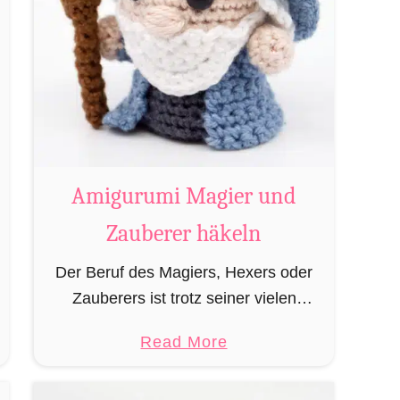
Amigurumi Magier und
Zauberer häkeln
Der Beruf des Magiers, Hexers oder
Zauberers ist trotz seiner vielen
bekannten Vertreter wie Dumbledore,
a
Read More
Gandalf und Merlin sehr in
b
Vergessenheit geraten und wird
o