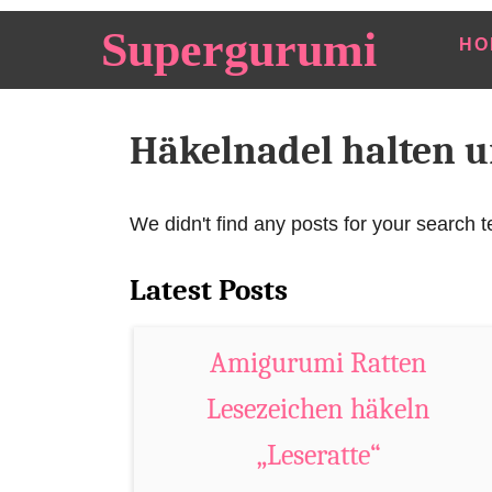
S
Supergurumi
HO
k
i
p
Häkelnadel halten 
t
o
C
We didn't find any posts for your search t
o
n
Latest Posts
t
e
Amigurumi Ratten
n
Lesezeichen häkeln
t
„Leseratte“