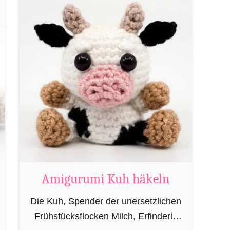
heutzutage eher von oben herab
u
betrachtet. …
t
A
m
i
g
u
r
u
m
i
M
Amigurumi Kuh häkeln
a
Die Kuh, Spender der unersetzlichen
g
Frühstücksflocken Milch, Erfinderin
i