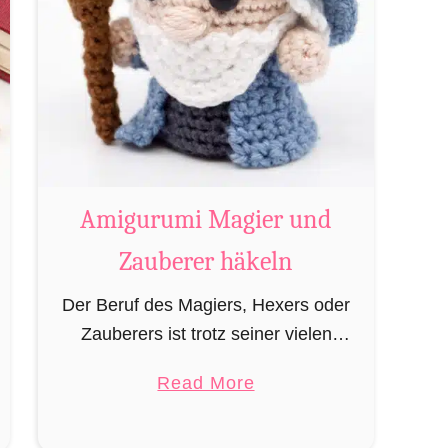
Amigurumi Magier und
Zauberer häkeln
Der Beruf des Magiers, Hexers oder
Zauberers ist trotz seiner vielen
bekannten Vertreter wie Dumbledore,
a
Read More
Gandalf und Merlin sehr in
b
Vergessenheit geraten und wird
o