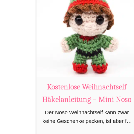
K
o
s
t
e
n
l
o
s
e
Kostenlose Weihnachtself
R
Häkelanleitung – Mini Noso
e
n
Der Noso Weihnachtself kann zwar
t
keine Geschenke packen, ist aber für
i
die Feinarbeiten in der Geschenkfabrik