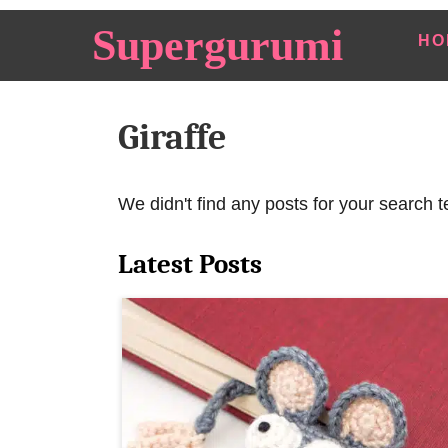
S
Supergurumi
HO
k
i
p
Giraffe
t
o
C
We didn't find any posts for your search t
o
n
Latest Posts
t
e
n
t