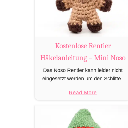
u
m
i
B
i
Kostenlose Rentier
b
e
Häkelanleitung – Mini Noso
r
Das Noso Rentier kann leider nicht
h
eingesetzt werden um den Schlitten
ä
des Weihnachtsmannes zu ziehen,
k
a
Read More
besitzt aber wie sein Cousin Rudolf
e
b
eine leuchtende Nase und muss daher
l
o
leider immer als …
n
u
t