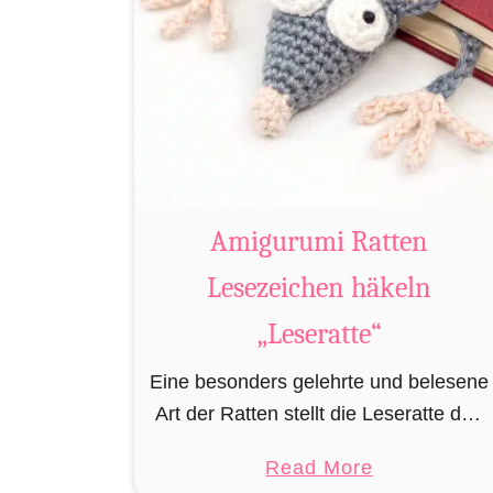
Amigurumi Ratten
Lesezeichen häkeln
„Leseratte“
Eine besonders gelehrte und belesene
Art der Ratten stellt die Leseratte dar.
Stets in Büchereien, Bibliotheken
a
Read More
und/oder privaten Bücherregalen