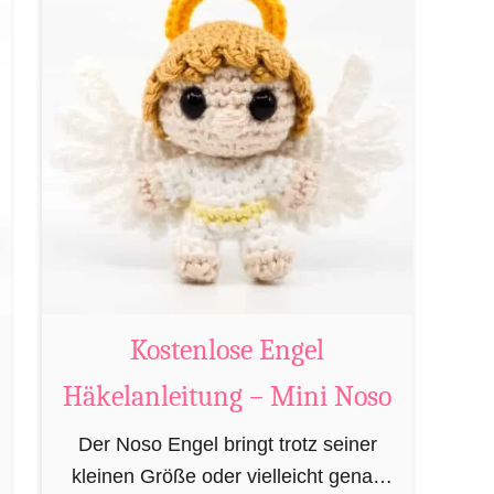
h
t
t
K
s
o
m
s
a
t
n
e
n
n
H
l
ä
o
k
s
e
e
Kostenlose Engel
l
L
a
Häkelanleitung – Mini Noso
e
n
b
Der Noso Engel bringt trotz seiner
l
k
kleinen Größe oder vielleicht genau
e