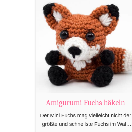
i
R
a
t
t
e
n
L
e
s
e
z
Amigurumi Fuchs häkeln
e
Der Mini Fuchs mag vielleicht nicht der
i
größte und schnellste Fuchs im Wald
c