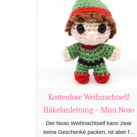
m
t
i
K
B
o
i
s
b
t
e
e
r
n
h
l
ä
o
k
s
e
e
Kostenlose Weihnachtself
l
R
Häkelanleitung – Mini Noso
n
e
n
Der Noso Weihnachtself kann zwar
t
keine Geschenke packen, ist aber für