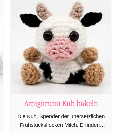
heutzutage eher von oben herab
u
betrachtet. …
t
A
m
i
g
u
r
u
m
i
M
Amigurumi Kuh häkeln
a
Die Kuh, Spender der unersetzlichen
g
Frühstücksflocken Milch, Erfinderin
i