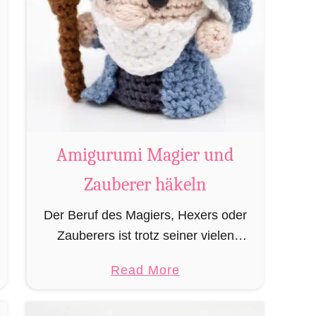
Amigurumi Magier und
Zauberer häkeln
Der Beruf des Magiers, Hexers oder
Zauberers ist trotz seiner vielen
bekannten Vertreter wie Dumbledore,
a
Read More
Gandalf und Merlin sehr in
b
Vergessenheit geraten und wird
o