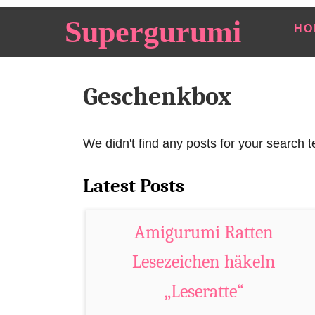
S
Supergurumi
HO
k
i
p
Geschenkbox
t
o
C
We didn't find any posts for your search t
o
n
Latest Posts
t
e
Amigurumi Ratten
n
Lesezeichen häkeln
t
„Leseratte“