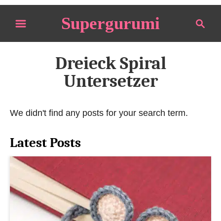
S
Supergurumi
S
k
e
i
a
p
r
Dreieck Spiral
t
c
Untersetzer
o
h
C
o
We didn't find any posts for your search term.
n
t
Latest Posts
e
n
t