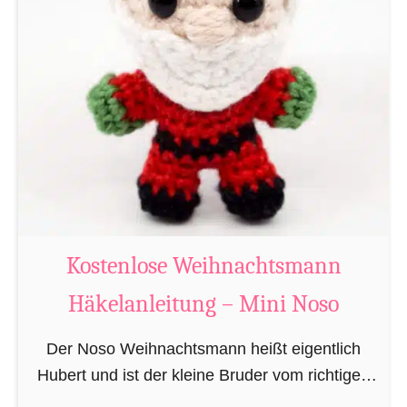
i
g
u
r
u
m
i
B
i
b
Kostenlose Weihnachtsmann
e
Häkelanleitung – Mini Noso
r
h
Der Noso Weihnachtsmann heißt eigentlich
ä
Hubert und ist der kleine Bruder vom richtigen
k
Weihnachtsmann. In erster Linie ist er, bedingt