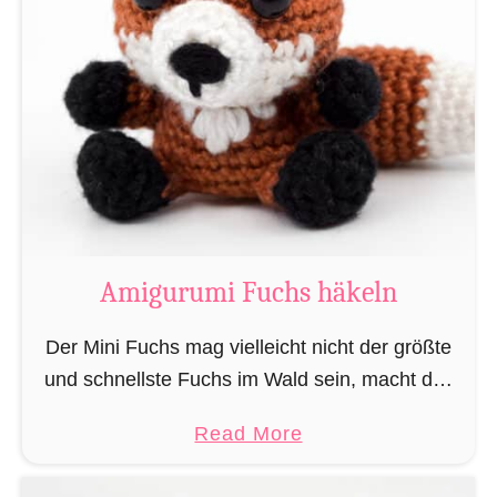
n
g
h
u
ä
r
k
u
e
m
l
i
n
M
„
a
L
g
Amigurumi Fuchs häkeln
e
i
s
e
Der Mini Fuchs mag vielleicht nicht der größte
e
r
und schnellste Fuchs im Wald sein, macht das
r
u
alles jedoch dadurch wett, dass seine Beute ihn
a
a
Read More
n
nicht sieht wenn er sich anschleicht, …
t
b
d
t