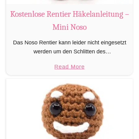
W
e
Kostenlose Rentier Häkelanleitung –
i
Mini Noso
h
n
Das Noso Rentier kann leider nicht eingesetzt
a
werden um den Schlitten des
c
Weihnachtsmannes zu ziehen, besitzt aber wie
h
a
Read More
sein Cousin Rudolf eine leuchtende Nase und
t
b
muss daher leider immer als …
s
o
m
u
a
t
n
K
n
o
H
s
ä
t