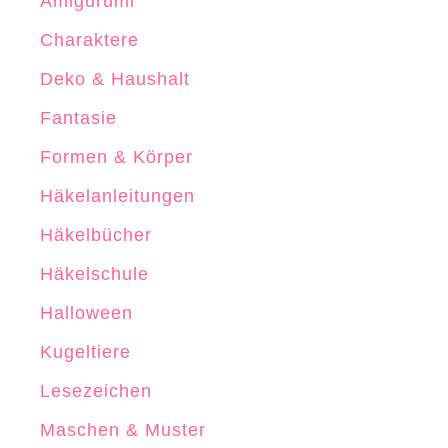
Amigurumi
e
Charaktere
l
Deko & Haushalt
n
Fantasie
Formen & Körper
Häkelanleitungen
Häkelbücher
Häkelschule
Halloween
Kugeltiere
Lesezeichen
Maschen & Muster