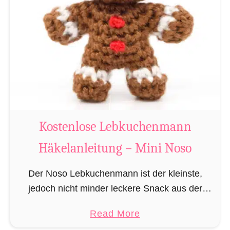
k
e
e
n
l
l
a
o
n
s
l
e
e
R
i
e
Kostenlose Lebkuchenmann
t
n
u
Häkelanleitung – Mini Noso
t
n
i
g
Der Noso Lebkuchenmann ist der kleinste,
e
–
jedoch nicht minder leckere Snack aus der
r
M
Spezies der verzehrbaren
H
a
Read More
i
Lebkuchenhumanoiden. Die Nosos
ä
b