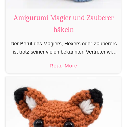
a
t
Amigurumi Magier und Zauberer
t
häkeln
e
n
Der Beruf des Magiers, Hexers oder Zauberers
L
ist trotz seiner vielen bekannten Vertreter wie
e
Dumbledore, Gandalf und Merlin sehr in
s
a
Read More
Vergessenheit geraten und wird heutzutage
e
b
eher von oben herab betrachtet. …
z
o
e
u
i
t
c
A
h
m
e
i