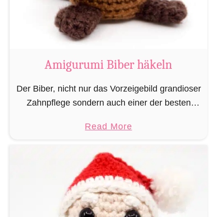
m
i
K
u
h
Amigurumi Biber häkeln
h
ä
Der Biber, nicht nur das Vorzeigebild grandioser
k
Zahnpflege sondern auch einer der besten
e
Baumeister im Tierreich. Doch um bauen zu
a
Read More
l
können braucht man Baumaterial und auch in
b
n
dieser Hinsicht macht …
o
u
t
A
m