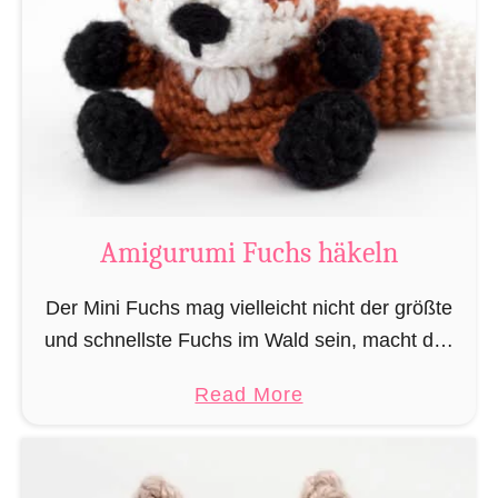
u
ä
r
k
u
e
m
l
i
n
M
„
a
L
g
Amigurumi Fuchs häkeln
e
i
s
e
Der Mini Fuchs mag vielleicht nicht der größte
e
r
und schnellste Fuchs im Wald sein, macht das
r
u
alles jedoch dadurch wett, dass seine Beute ihn
a
a
Read More
n
nicht sieht wenn er sich anschleicht, …
t
b
d
t
o
Z
e
u
a