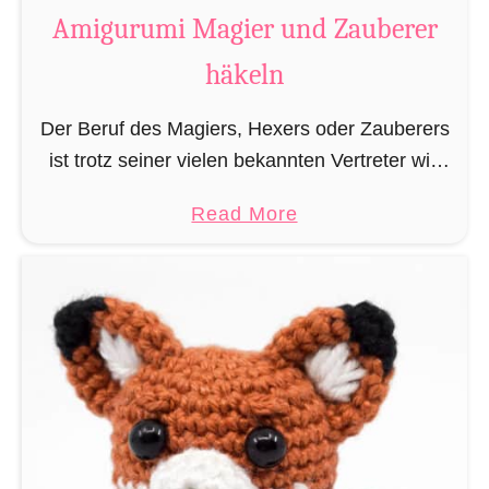
t
Amigurumi Magier und Zauberer
t
häkeln
e
n
Der Beruf des Magiers, Hexers oder Zauberers
L
ist trotz seiner vielen bekannten Vertreter wie
e
Dumbledore, Gandalf und Merlin sehr in
s
a
Read More
Vergessenheit geraten und wird heutzutage
e
b
eher von oben herab betrachtet. …
z
o
e
u
i
t
c
A
h
m
e
i
n
g
h