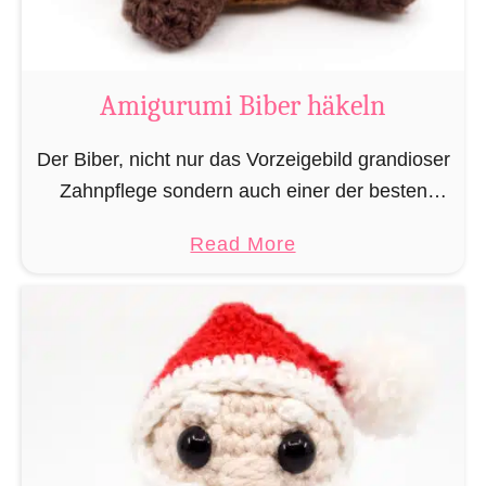
K
u
h
Amigurumi Biber häkeln
h
ä
Der Biber, nicht nur das Vorzeigebild grandioser
k
Zahnpflege sondern auch einer der besten
e
Baumeister im Tierreich. Doch um bauen zu
a
Read More
l
können braucht man Baumaterial und auch in
b
n
dieser Hinsicht macht …
o
u
t
A
m
i