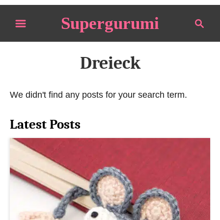
S
Supergurumi
S
k
e
i
a
p
r
Dreieck
t
c
o
h
We didn't find any posts for your search term.
C
o
Latest Posts
n
t
e
n
t