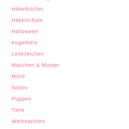
e
G
Häkelbücher
e
Häkelschule
s
Halloween
c
h
Kugeltiere
e
Lesezeichen
n
Maschen & Muster
k
b
Minis
o
Nosos
x
Puppen
h
ä
Tiere
k
Weihnachten
e