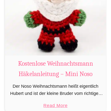
g
u
r
u
m
i
B
i
b
Kostenlose Weihnachtsmann
e
Häkelanleitung – Mini Noso
r
h
Der Noso Weihnachtsmann heißt eigentlich
ä
Hubert und ist der kleine Bruder vom richtigen
k
Weihnachtsmann. In erster Linie ist er, bedingt
e
a
Read More
durch seine Größe, für das knacken der
l