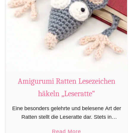
Amigurumi Ratten Lesezeichen
häkeln „Leseratte“
Eine besonders gelehrte und belesene Art der
Ratten stellt die Leseratte dar. Stets in
Büchereien, Bibliotheken und/oder privaten
a
Read More