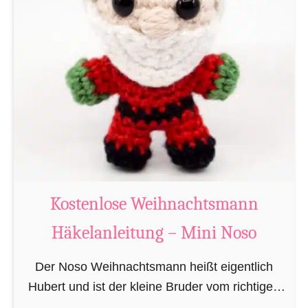
i
g
u
r
u
m
i
B
i
b
Kostenlose Weihnachtsmann
e
Häkelanleitung – Mini Noso
r
h
Der Noso Weihnachtsmann heißt eigentlich
ä
Hubert und ist der kleine Bruder vom richtigen
k
Weihnachtsmann. In erster Linie ist er, bedingt