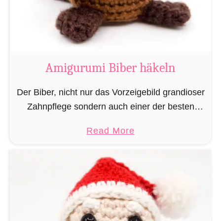
m
i
K
u
h
Amigurumi Biber häkeln
h
ä
Der Biber, nicht nur das Vorzeigebild grandioser
k
Zahnpflege sondern auch einer der besten
e
Baumeister im Tierreich. Doch um bauen zu
a
Read More
l
können braucht man Baumaterial und auch in
b
n
dieser Hinsicht macht …
o
u
t
A
m