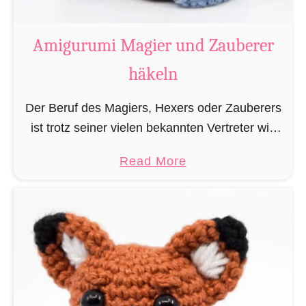
a
t
Amigurumi Magier und Zauberer
t
häkeln
e
n
Der Beruf des Magiers, Hexers oder Zauberers
L
ist trotz seiner vielen bekannten Vertreter wie
e
Dumbledore, Gandalf und Merlin sehr in
s
a
Read More
Vergessenheit geraten und wird heutzutage
e
b
eher von oben herab betrachtet. …
z
o
e
u
i
t
c
A
h
m
e
i