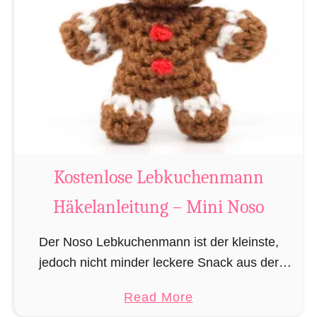
t
k
e
e
n
l
l
a
o
n
s
l
e
e
R
i
e
Kostenlose Lebkuchenmann
t
n
u
Häkelanleitung – Mini Noso
t
n
i
g
Der Noso Lebkuchenmann ist der kleinste,
e
–
jedoch nicht minder leckere Snack aus der
r
M
Spezies der verzehrbaren
H
a
Read More
i
Lebkuchenhumanoiden. Die Nosos
ä