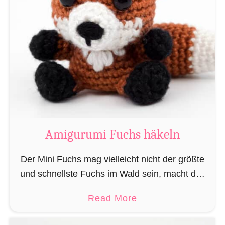
n
g
h
u
ä
r
k
u
e
m
l
i
n
M
„
a
L
g
Amigurumi Fuchs häkeln
e
i
s
e
Der Mini Fuchs mag vielleicht nicht der größte
e
r
und schnellste Fuchs im Wald sein, macht das
r
u
alles jedoch dadurch wett, dass seine Beute ihn
a
a
Read More
n
nicht sieht wenn er sich anschleicht, …
t
b
d
t