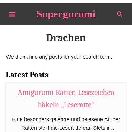
S
Supergurumi
S
k
e
i
a
p
r
Drachen
t
c
o
h
We didn't find any posts for your search term.
C
o
Latest Posts
n
t
Amigurumi Ratten Lesezeichen
e
n
häkeln „Leseratte“
t
Eine besonders gelehrte und belesene Art der
Ratten stellt die Leseratte dar. Stets in