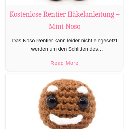
W
e
Kostenlose Rentier Häkelanleitung –
i
Mini Noso
h
n
Das Noso Rentier kann leider nicht eingesetzt
a
werden um den Schlitten des
c
Weihnachtsmannes zu ziehen, besitzt aber wie
h
a
Read More
sein Cousin Rudolf eine leuchtende Nase und
t
b
muss daher leider immer als …
s
o
m
u
a
t
n
K
n
o
H
s
ä