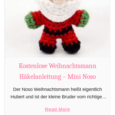
g
u
r
u
m
i
B
i
b
Kostenlose Weihnachtsmann
e
Häkelanleitung – Mini Noso
r
h
Der Noso Weihnachtsmann heißt eigentlich
ä
Hubert und ist der kleine Bruder vom richtigen
k
Weihnachtsmann. In erster Linie ist er, bedingt
e
a
Read More
durch seine Größe, für das knacken der
l