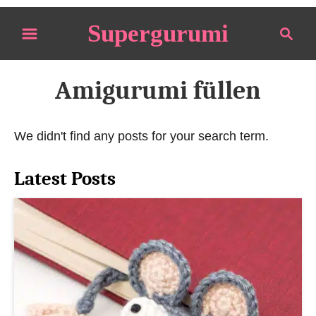
S
Supergurumi
S
k
e
i
a
p
r
Amigurumi füllen
t
c
o
h
We didn't find any posts for your search term.
C
o
Latest Posts
n
t
e
n
t