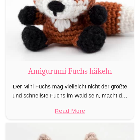
u
ä
r
k
u
e
m
l
i
n
M
„
a
L
g
Amigurumi Fuchs häkeln
e
i
s
e
Der Mini Fuchs mag vielleicht nicht der größte
e
r
und schnellste Fuchs im Wald sein, macht das
r
u
alles jedoch dadurch wett, dass seine Beute ihn
a
a
Read More
n
nicht sieht wenn er sich anschleicht, …
t
b
d
t
o
Z
e
u
a