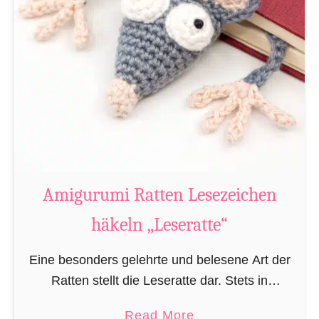
Amigurumi Ratten Lesezeichen
häkeln „Leseratte“
Eine besonders gelehrte und belesene Art der
Ratten stellt die Leseratte dar. Stets in
Büchereien, Bibliotheken und/oder privaten
a
Read More