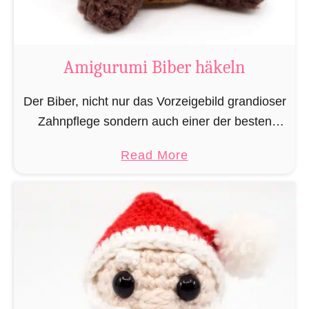
K
u
h
Amigurumi Biber häkeln
h
ä
Der Biber, nicht nur das Vorzeigebild grandioser
k
Zahnpflege sondern auch einer der besten
e
Baumeister im Tierreich. Doch um bauen zu
a
Read More
l
können braucht man Baumaterial und auch in
b
n
dieser Hinsicht macht …
o
u
t
A
m
i