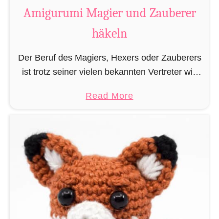
t
Amigurumi Magier und Zauberer
t
häkeln
e
n
Der Beruf des Magiers, Hexers oder Zauberers
L
ist trotz seiner vielen bekannten Vertreter wie
e
Dumbledore, Gandalf und Merlin sehr in
s
a
Read More
Vergessenheit geraten und wird heutzutage
e
b
eher von oben herab betrachtet. …
z
o
e
u
i
t
c
A
h
m
e
i
n
g
h