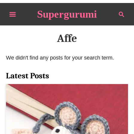
S
Supergurumi
S
k
e
i
a
p
r
Affe
t
c
o
h
We didn't find any posts for your search term.
C
o
Latest Posts
n
t
e
n
t