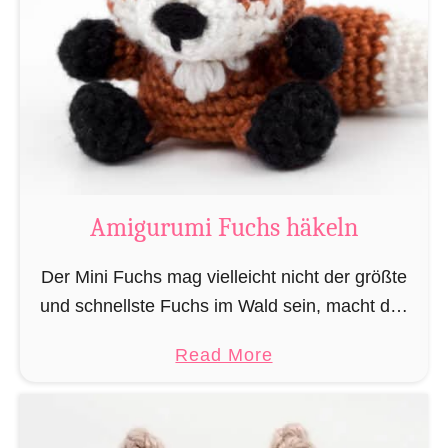
u
ä
r
k
u
e
m
l
i
n
M
„
a
L
g
Amigurumi Fuchs häkeln
e
i
s
e
Der Mini Fuchs mag vielleicht nicht der größte
e
r
und schnellste Fuchs im Wald sein, macht das
r
u
alles jedoch dadurch wett, dass seine Beute ihn
a
a
Read More
n
nicht sieht wenn er sich anschleicht, …
t
b
d
t
o
Z
e
u
a