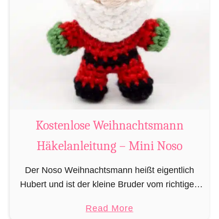
g
u
r
u
m
i
B
i
b
Kostenlose Weihnachtsmann
e
Häkelanleitung – Mini Noso
r
h
Der Noso Weihnachtsmann heißt eigentlich
ä
Hubert und ist der kleine Bruder vom richtigen
k
Weihnachtsmann. In erster Linie ist er, bedingt
e
a
Read More
durch seine Größe, für das knacken der
l