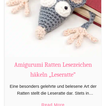
Amigurumi Ratten Lesezeichen
häkeln „Leseratte“
Eine besonders gelehrte und belesene Art der
Ratten stellt die Leseratte dar. Stets in
Büchereien, Bibliotheken und/oder privaten
a
Read More