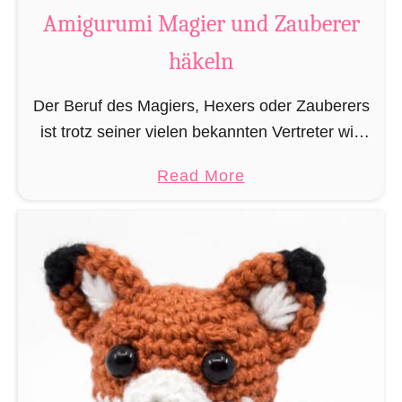
t
Amigurumi Magier und Zauberer
t
häkeln
e
n
Der Beruf des Magiers, Hexers oder Zauberers
L
ist trotz seiner vielen bekannten Vertreter wie
e
Dumbledore, Gandalf und Merlin sehr in
s
a
Read More
Vergessenheit geraten und wird heutzutage
e
b
eher von oben herab betrachtet. …
z
o
e
u
i
t
c
A
h
m
e
i
n
g
h