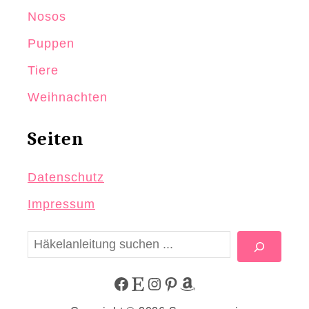
Nosos
Puppen
Tiere
Weihnachten
Seiten
Datenschutz
Impressum
S
u
c
F
E
I
P
A
h