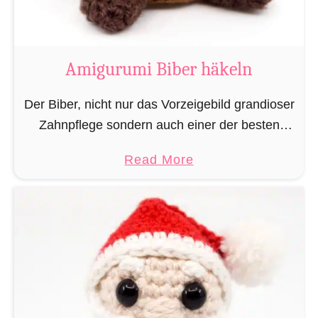
K
u
h
Amigurumi Biber häkeln
h
ä
Der Biber, nicht nur das Vorzeigebild grandioser
k
Zahnpflege sondern auch einer der besten
e
Baumeister im Tierreich. Doch um bauen zu
a
Read More
l
können braucht man Baumaterial und auch in
b
n
dieser Hinsicht macht …
o
u
t
A
m
i