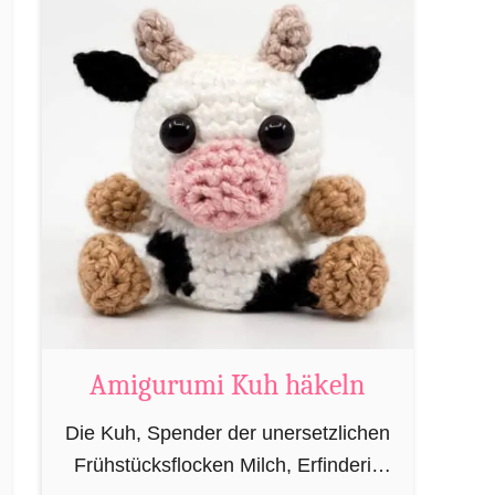
heutzutage eher von oben herab
u
betrachtet. …
t
A
m
i
g
u
r
u
m
i
M
Amigurumi Kuh häkeln
a
Die Kuh, Spender der unersetzlichen
g
Frühstücksflocken Milch, Erfinderin
i