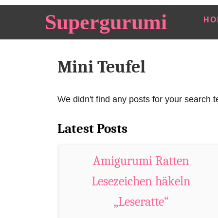
S
Supergurumi
HO
k
i
p
Mini Teufel
t
o
C
We didn't find any posts for your search t
o
n
Latest Posts
t
e
Amigurumi Ratten
n
Lesezeichen häkeln
t
„Leseratte“