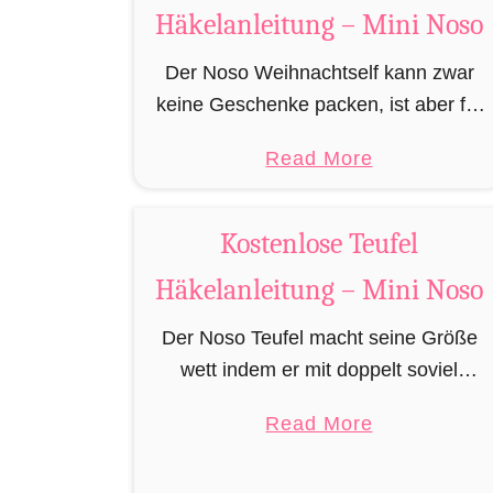
m
Häkelanleitung – Mini Noso
t
i
K
Der Noso Weihnachtself kann zwar
B
o
keine Geschenke packen, ist aber für
i
s
die Feinarbeiten in der Geschenkfabrik
b
t
a
Read More
am Nordpol zuständig, wie präzises
e
e
b
und kunstvolles verschnüren der
r
n
o
Geschenke und das erdichten der …
h
Kostenlose Teufel
l
u
ä
o
Häkelanleitung – Mini Noso
t
k
s
K
e
Der Noso Teufel macht seine Größe
e
o
l
wett indem er mit doppelt soviel
R
s
n
Boshaftigkeit daherkommt. In erster
e
t
a
Read More
Linie bedingt dadurch, dass sich Leute
n
e
b
über ihn Lustig machen und ihn
t
n
o