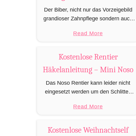
t
Der Biber, nicht nur das Vorzeigebild
t
grandioser Zahnpflege sondern auch
e
einer der besten Baumeister im
“
a
Read More
Tierreich. Doch um bauen zu können
b
braucht man Baumaterial und auch in
o
dieser Hinsicht macht …
Kostenlose Rentier
u
Häkelanleitung – Mini Noso
t
A
Das Noso Rentier kann leider nicht
m
eingesetzt werden um den Schlitten
i
des Weihnachtsmannes zu ziehen,
g
a
Read More
besitzt aber wie sein Cousin Rudolf
u
b
eine leuchtende Nase und muss daher
r
o
leider immer als …
Kostenlose Weihnachtself
u
u