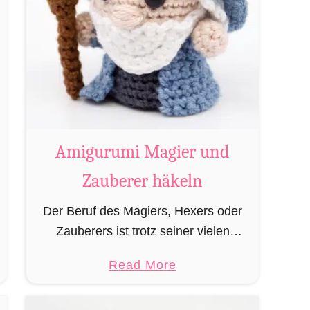
Amigurumi Magier und
Zauberer häkeln
Der Beruf des Magiers, Hexers oder
Zauberers ist trotz seiner vielen
bekannten Vertreter wie Dumbledore,
a
Read More
Gandalf und Merlin sehr in
b
Vergessenheit geraten und wird
o