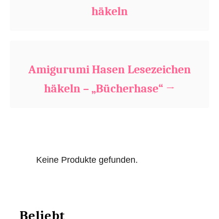
häkeln
i
e
s
Amigurumi Hasen Lesezeichen
häkeln – „Bücherhase“
Keine Produkte gefunden.
Beliebt