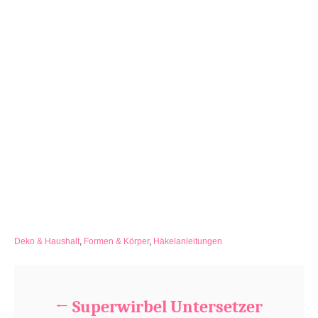
C
Deko & Haushalt
,
Formen & Körper
,
Häkelanleitungen
a
Beitragsnavigation
t
e
g
Superwirbel Untersetzer
o
r