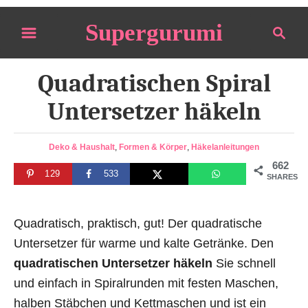
S
Supergurumi
S
k
e
i
a
p
Quadratischen Spiral
r
t
c
Untersetzer häkeln
o
h
C
C
Deko & Haushalt
,
Formen & Körper
,
Häkelanleitungen
o
a
662
n
129
533
t
SHARES
e
t
g
e
o
Quadratisch, praktisch, gut! Der quadratische
n
r
Untersetzer für warme und kalte Getränke. Den
i
t
quadratischen Untersetzer häkeln
Sie schnell
e
s
und einfach in Spiralrunden mit festen Maschen,
halben Stäbchen und Kettmaschen und ist ein