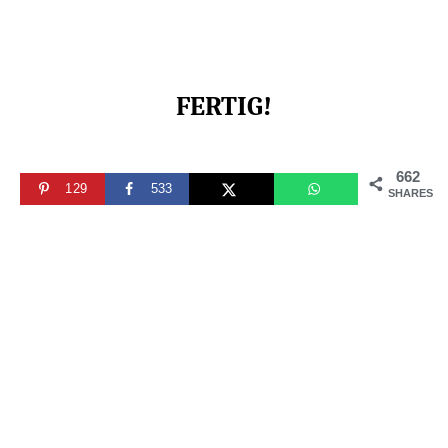
FERTIG!
662
129
533
SHARES