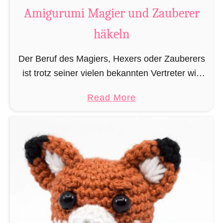
t
Amigurumi Magier und Zauberer
t
häkeln
e
n
Der Beruf des Magiers, Hexers oder Zauberers
L
ist trotz seiner vielen bekannten Vertreter wie
e
Dumbledore, Gandalf und Merlin sehr in
s
a
Read More
Vergessenheit geraten und wird heutzutage
e
b
eher von oben herab betrachtet. …
z
o
e
u
i
t
c
A
h
m
e
i
n
g
h