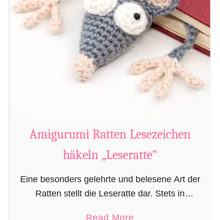
Amigurumi Ratten Lesezeichen
häkeln „Leseratte“
Eine besonders gelehrte und belesene Art der
Ratten stellt die Leseratte dar. Stets in
Büchereien, Bibliotheken und/oder privaten
a
Read More