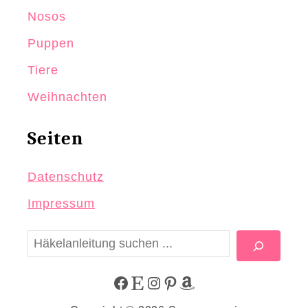
Nosos
Puppen
Tiere
Weihnachten
Seiten
Datenschutz
Impressum
S
u
c
F
E
I
P
A
h