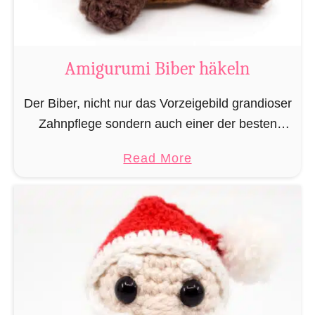
K
u
h
Amigurumi Biber häkeln
h
ä
Der Biber, nicht nur das Vorzeigebild grandioser
k
Zahnpflege sondern auch einer der besten
e
Baumeister im Tierreich. Doch um bauen zu
a
Read More
l
können braucht man Baumaterial und auch in
b
n
dieser Hinsicht macht …
o
u
t
A
m
i