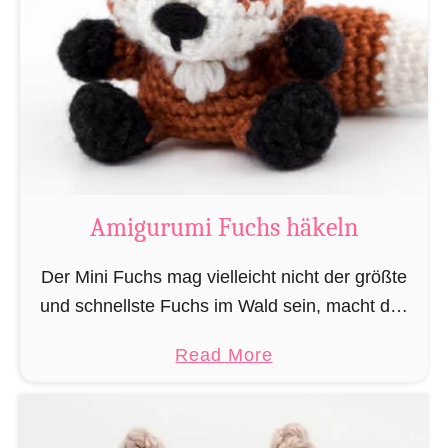
u
ä
r
k
u
e
m
l
i
n
M
„
a
L
g
Amigurumi Fuchs häkeln
e
i
s
e
Der Mini Fuchs mag vielleicht nicht der größte
e
r
und schnellste Fuchs im Wald sein, macht das
r
u
alles jedoch dadurch wett, dass seine Beute ihn
a
a
Read More
n
nicht sieht wenn er sich anschleicht, …
t
b
d
t
o
Z
e
u
a