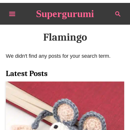
S
Supergurumi
S
k
e
i
a
p
r
Flamingo
t
c
o
h
We didn't find any posts for your search term.
C
o
Latest Posts
n
t
e
n
t