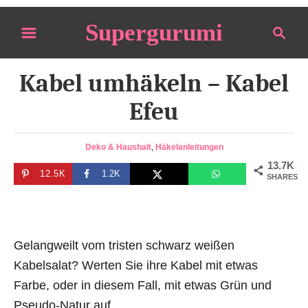
S
Supergurumi
S
k
e
i
a
p
Kabel umhäkeln – Kabel
r
t
c
Efeu
o
h
C
C
Deko & Haushalt
,
Häkelanleitungen
o
a
13.7K
n
12.5K
1.2K
t
SHARES
e
t
g
e
o
n
r
Gelangweilt vom tristen schwarz weißen
i
t
e
Kabelsalat? Werten Sie ihre Kabel mit etwas
s
Farbe, oder in diesem Fall, mit etwas Grün und
Pseudo-Natur auf.