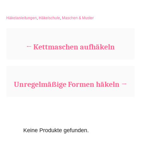
C
Häkelanleitungen
,
Häkelschule
,
Maschen & Muster
a
Beitragsnavigation
t
e
g
Kettmaschen aufhäkeln
o
r
i
e
s
Unregelmäßige Formen häkeln
Keine Produkte gefunden.