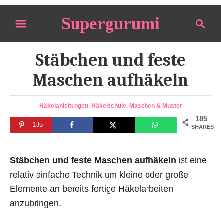
S
Supergurumi
S
k
e
i
a
p
Stäbchen und feste
r
t
c
Maschen aufhäkeln
o
h
C
C
Häkelanleitungen
,
Häkelschule
,
Maschen & Muster
o
a
185
n
185
t
SHARES
e
t
g
e
o
Stäbchen und feste Maschen aufhäkeln
ist eine
n
r
relativ einfache Technik um kleine oder große
i
t
Elemente an bereits fertige Häkelarbeiten
e
s
anzubringen.