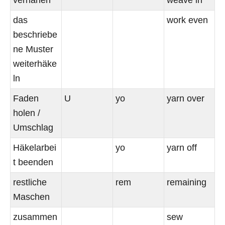
das
work even
beschriebe
ne Muster
weiterhäke
ln
Faden
U
yo
yarn over
holen /
Umschlag
Häkelarbei
yo
yarn off
t beenden
restliche
rem
remaining
Maschen
zusammen
sew