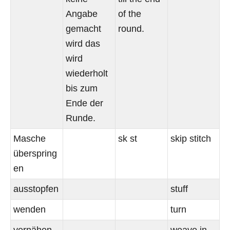
Angabe
of the
gemacht
round.
wird das
wird
wiederholt
bis zum
Ende der
Runde.
Masche
sk st
skip stitch
überspring
en
ausstopfen
stuff
wenden
turn
vernähen
weave in