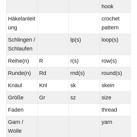
hook
Häkelanleit
crochet
ung
pattern
Schlingen /
lp(s)
loop(s)
Schlaufen
Reihe(n)
R
r(s)
row(s)
Runde(n)
Rd
rnd(s)
round(s)
Knäul
Knl
sk
skein
Größe
Gr
sz
size
Faden
thread
Garn /
yarn
Wolle