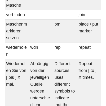
Masche
verbinden
join
Maschenm
pm
place / put
arkierer
marker
setzen
wiederhole
wdh
rep
repeat
n
Wiederhol
Abhängig
Different
Repeat
en Sie von
von der
sources
from [ to ]
[ bis ] X
jeweiligen
uses
X times.
mal.
Quelle
different
werden
symbols to
unterschie
indicate
dliche
that the