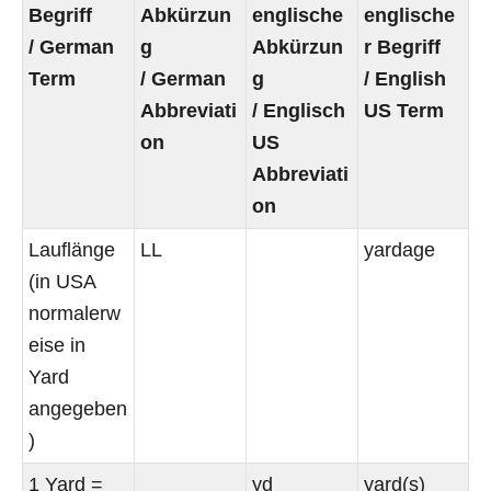
Begriff
Abkürzun
englische
englische
/ German
g
Abkürzun
r Begriff
Term
/ German
g
/ English
Abbreviati
/ Englisch
US Term
on
US
Abbreviati
on
Lauflänge
LL
yardage
(in USA
normalerw
eise in
Yard
angegeben
)
1 Yard =
yd
yard(s)