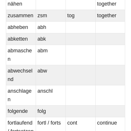
nähen
together
zusammen
zsm
tog
together
abheben
abh
abketten
abk
abmasche
abm
n
abwechsel
abw
nd
anschlage
anschl
n
folgende
folg
fortlaufend
fortl / forts
cont
continue