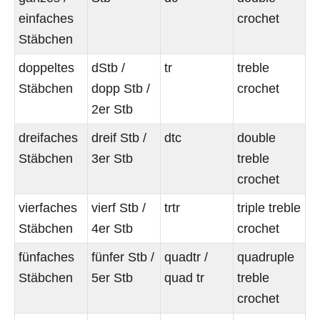
einfaches
crochet
Stäbchen
doppeltes
dStb /
tr
treble
Stäbchen
dopp Stb /
crochet
2er Stb
dreifaches
dreif Stb /
dtc
double
Stäbchen
3er Stb
treble
crochet
vierfaches
vierf Stb /
trtr
triple treble
Stäbchen
4er Stb
crochet
fünfaches
fünfer Stb /
quadtr /
quadruple
Stäbchen
5er Stb
quad tr
treble
crochet