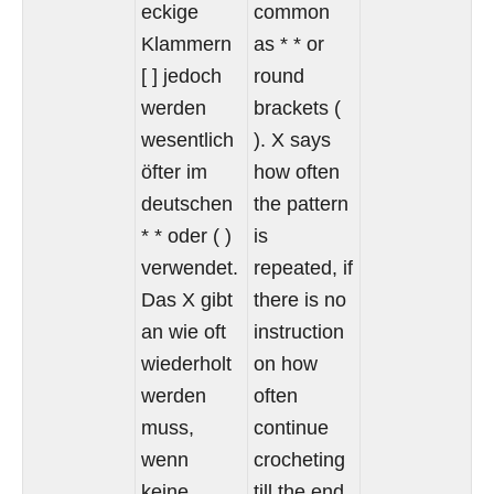
eckige
common
Klammern
as * * or
[ ] jedoch
round
werden
brackets (
wesentlich
). X says
öfter im
how often
deutschen
the pattern
* * oder ( )
is
verwendet.
repeated, if
Das X gibt
there is no
an wie oft
instruction
wiederholt
on how
werden
often
muss,
continue
wenn
crocheting
keine
till the end