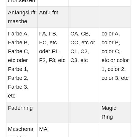
/ fortsetzen
Anfangsluft
Anf-Lfm
masche
Farbe A,
FA, FB,
CA, CB,
color A,
Farbe B,
FC, etc
CC, etc or
color B,
Farbe C,
oder F1,
C1, C2,
color C,
etc oder
F2, F3, etc
C3, etc
etc or color
Farbe 1,
1, color 2,
Farbe 2,
color 3, etc
Farbe 3,
etc
Fadenring
Magic
Ring
Maschena
MA