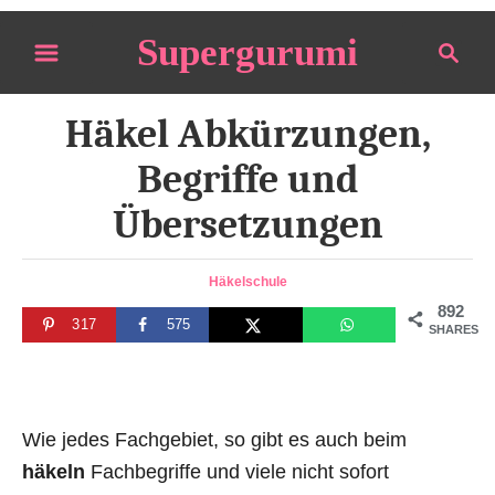
S
Supergurumi
S
k
e
i
a
p
Häkel Abkürzungen,
r
t
c
Begriffe und
o
h
Übersetzungen
C
o
n
C
Häkelschule
a
892
t
317
575
t
SHARES
e
e
g
n
o
t
r
Wie jedes Fachgebiet, so gibt es auch beim
i
e
häkeln
Fachbegriffe und viele nicht sofort
s