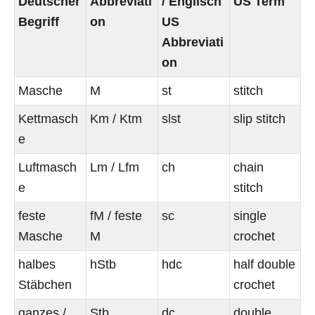
Deutscher
Abbreviati
/ Englisch
US Term
Begriff
on
US
Abbreviati
on
Masche
M
st
stitch
Kettmasch
Km / Ktm
slst
slip stitch
e
Luftmasch
Lm / Lfm
ch
chain
e
stitch
feste
fM / feste
sc
single
Masche
M
crochet
halbes
hStb
hdc
half double
Stäbchen
crochet
ganzes /
Stb
dc
double