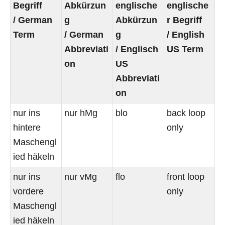
Begriff
Abkürzun
englische
englische
/ German
g
Abkürzun
r Begriff
Term
/ German
g
/ English
Abbreviati
/ Englisch
US Term
on
US
Abbreviati
on
nur ins
nur hMg
blo
back loop
hintere
only
Maschengl
ied häkeln
nur ins
nur vMg
flo
front loop
vordere
only
Maschengl
ied häkeln