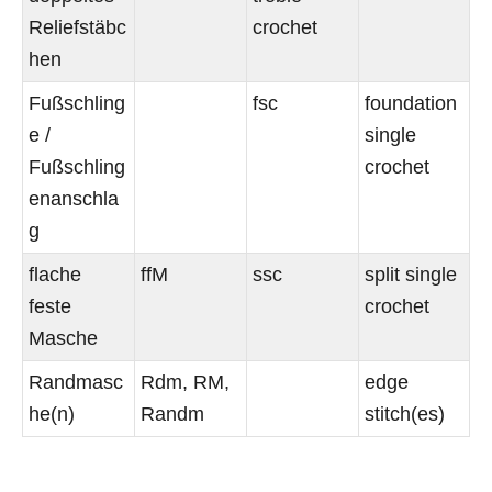
Reliefstäbc
crochet
hen
Fußschling
fsc
foundation
e /
single
Fußschling
crochet
enanschla
g
flache
ffM
ssc
split single
feste
crochet
Masche
Randmasc
Rdm, RM,
edge
he(n)
Randm
stitch(es)