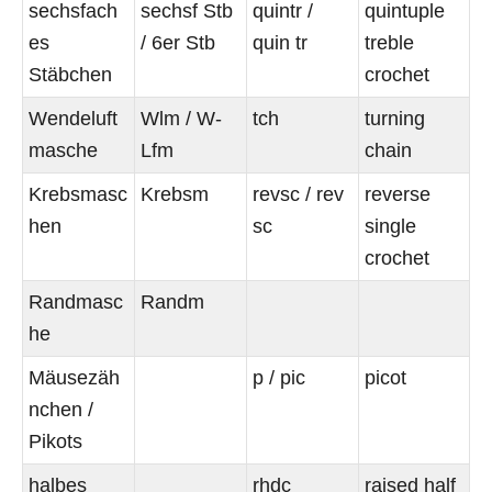
sechsfach
sechsf Stb
quintr /
quintuple
es
/ 6er Stb
quin tr
treble
Stäbchen
crochet
Wendeluft
Wlm / W-
tch
turning
masche
Lfm
chain
Krebsmasc
Krebsm
revsc / rev
reverse
hen
sc
single
crochet
Randmasc
Randm
he
Mäusezäh
p / pic
picot
nchen /
Pikots
halbes
rhdc
raised half