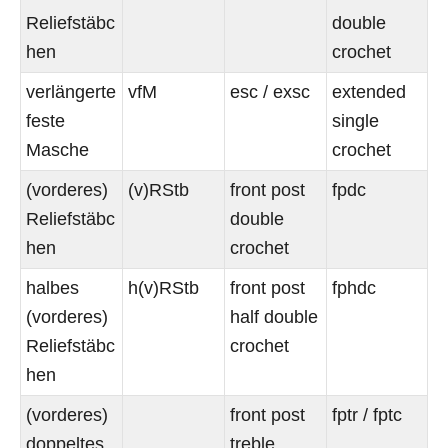
Reliefstäbc
double
hen
crochet
verlängerte
vfM
esc / exsc
extended
feste
single
Masche
crochet
(vorderes)
(v)RStb
front post
fpdc
Reliefstäbc
double
hen
crochet
halbes
h(v)RStb
front post
fphdc
(vorderes)
half double
Reliefstäbc
crochet
hen
(vorderes)
front post
fptr / fptc
doppeltes
treble