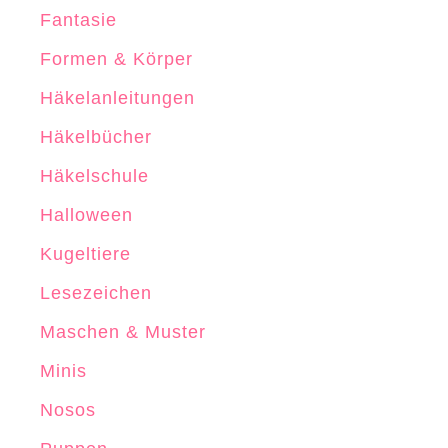
Fantasie
n
S
Formen & Körper
p
Häkelanleitungen
i
Häkelbücher
r
a
Häkelschule
l
Halloween
r
Kugeltiere
u
n
Lesezeichen
d
Maschen & Muster
e
Minis
n
Nosos