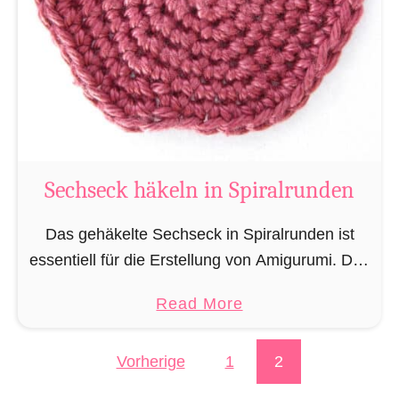
Sechseck häkeln in Spiralrunden
Das gehäkelte Sechseck in Spiralrunden ist
essentiell für die Erstellung von Amigurumi. Das
Sechseck häkeln Sie nicht nur als Grundfläche
a
Read More
für etliche Körperteile und dekorative Elemente
b
wie Nasen, Flügel, Ohren, …
o
Vorherige
1
2
Seitennummerierung der
u