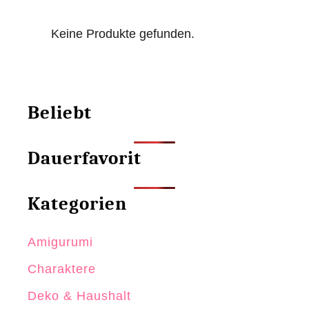
Beiträge
t
S
Keine Produkte gefunden.
e
c
h
s
Beliebt
e
c
Dauerfavorit
k
h
Kategorien
ä
k
Amigurumi
e
l
Charaktere
n
Deko & Haushalt
i