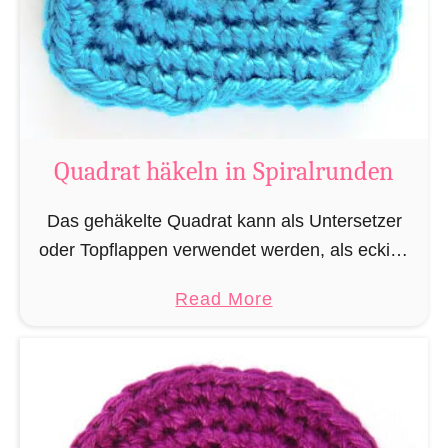
Quadrat häkeln in Spiralrunden
Das gehäkelte Quadrat kann als Untersetzer
oder Topflappen verwendet werden, als eckige
Ohren, Flügel oder sonstige Elemente und
a
Read More
Musterungen für Amigurumi. Außerdem stellt
b
das Quadrat das Fundament für
o
dreidimensional Körper …
u
t
Q