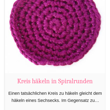
u
a
d
r
a
t
h
ä
k
e
l
Kreis häkeln in Spiralrunden
n
i
Einen tatsächlichen Kreis zu häkeln gleicht dem
n
häkeln eines Sechsecks. Im Gegensatz zum
S
Sechseck, werden die Zunahmen je Runde